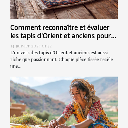
Comment reconnaître et évaluer
les tapis d'Orient et anciens pour
la vente
14 janvier 2025 01:52
L'univers des tapis d'Orient et anciens est aussi
riche que passionnant. Chaque pièce tissée recèle
une...