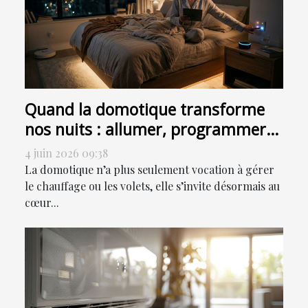
Quand la domotique transforme
nos nuits : allumer, programmer
ou sensoriser ?
4 juin 2026 09:38
La domotique n’a plus seulement vocation à gérer
le chauffage ou les volets, elle s’invite désormais au
cœur...