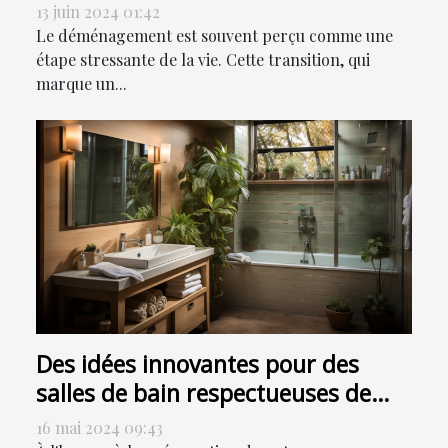
transition en douceur
13 juin 2024 01:42
Le déménagement est souvent perçu comme une
étape stressante de la vie. Cette transition, qui
marque un...
Des idées innovantes pour des
salles de bain respectueuses de
l'environnement
16 mai 2024 09:43