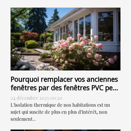
Pourquoi remplacer vos anciennes
fenêtres par des fenêtres PVC peut
contribuer à la réduction de votre
24 décembre 2023 00:20
facture énergétique
L'isolation thermique de nos habitations est un
sujet qui suscite de plus en plus d'intérêt, non
seulement...