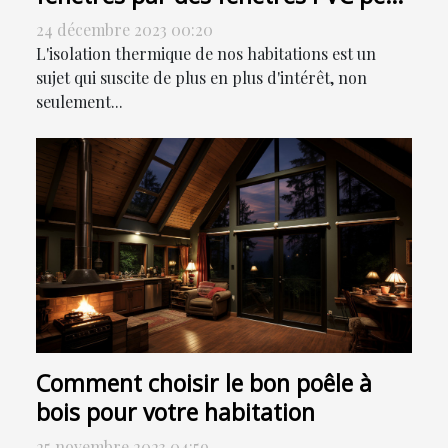
contribuer à la réduction de votre
24 décembre 2023 00:20
facture énergétique
L'isolation thermique de nos habitations est un
sujet qui suscite de plus en plus d'intérêt, non
seulement...
Comment choisir le bon poêle à
bois pour votre habitation
25 novembre 2023 04:59