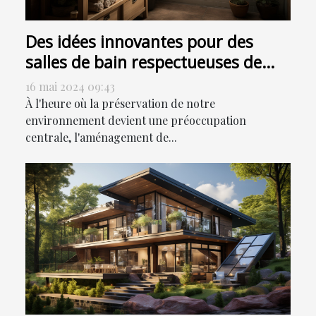
Des idées innovantes pour des
salles de bain respectueuses de
l'environnement
16 mai 2024 09:43
À l'heure où la préservation de notre
environnement devient une préoccupation
centrale, l'aménagement de...