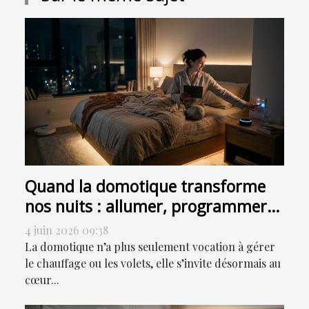
Quand la domotique transforme
nos nuits : allumer, programmer
ou sensoriser ?
4 juin 2026 09:38
La domotique n’a plus seulement vocation à gérer
le chauffage ou les volets, elle s’invite désormais au
cœur...