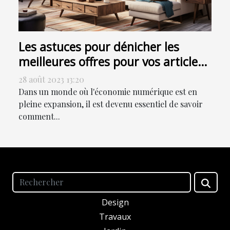
Les astuces pour dénicher les
meilleures offres pour vos articles
de maison sur internet
28 août 2023 13:20
Dans un monde où l'économie numérique est en
pleine expansion, il est devenu essentiel de savoir
comment...
Design
Travaux