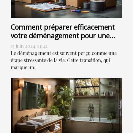
Comment préparer efficacement
votre déménagement pour une
transition en douceur
13 juin 2024 01:42
Le déménagement est souvent perçu comme une
étape stressante de la vie. Cette transition, qui
marque un...