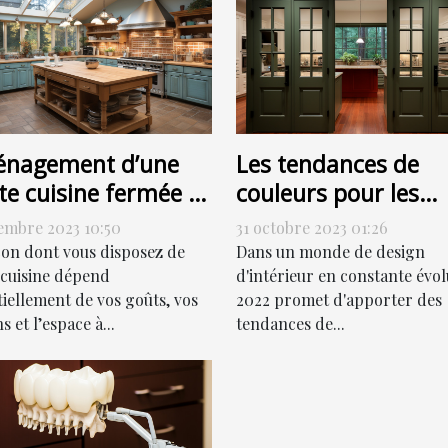
nagement d’une
Les tendances de
te cuisine fermée :
couleurs pour les
ment s’y prendre ?
portes de couloir en
embre 2023 10:50
31 octobre 2023 01:26
2022
çon dont vous disposez de
Dans un monde de design
 cuisine dépend
d'intérieur en constante évol
tiellement de vos goûts, vos
2022 promet d'apporter des
s et l’espace à...
tendances de...