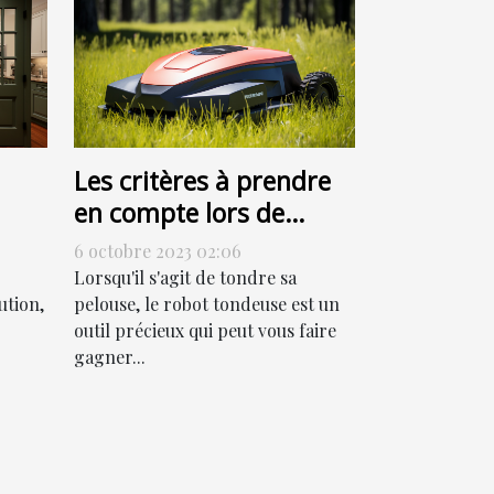
Les critères à prendre
en compte lors de
l'achat d'un robot
6 octobre 2023 02:06
tondeuse
Lorsqu'il s'agit de tondre sa
ution,
pelouse, le robot tondeuse est un
outil précieux qui peut vous faire
gagner...