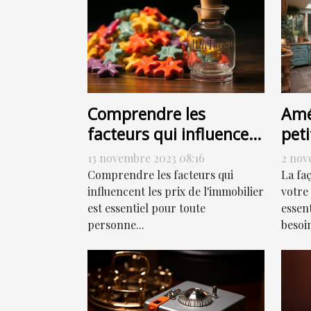
Comprendre les
Amé
facteurs qui influencent
peti
les prix de l'immobilier
com
13 novembre 2023 08:16
2 nov
Comprendre les facteurs qui
La fa
influencent les prix de l'immobilier
votre
est essentiel pour toute
essen
personne...
besoin