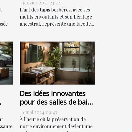
culturel
3 janvier 2025 23:22
t
L'art des tapis berbères, avec ses
motifs envoûtants et son héritage
ssée
ancestral, représente une facette...
Des idées innovantes
pour des salles de bain
ur
respectueuses de
16 mai 2024 09:43
l'environnement
nt
À l'heure où la préservation de
ssante
notre environnement devient une