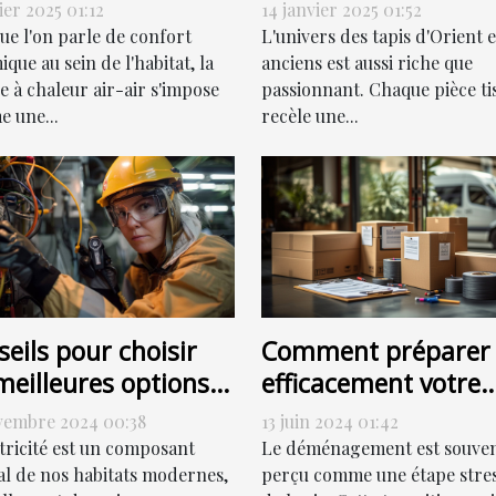
eur air-air
d'Orient et anciens
ier 2025 01:12
14 janvier 2025 01:52
icacement
pour la vente
ue l'on parle de confort
L'univers des tapis d'Orient e
que au sein de l'habitat, la
anciens est aussi riche que
 à chaleur air-air s'impose
passionnant. Chaque pièce ti
 une...
recèle une...
eils pour choisir
Comment préparer
meilleures options
efficacement votre
dépannage
déménagement po
vembre 2024 00:38
13 juin 2024 01:42
trique
une transition en
ctricité est un composant
Le déménagement est souve
douceur
al de nos habitats modernes,
perçu comme une étape stre