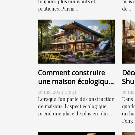
toujours plus innovants et
mais 
pratiques. Parmi...
de...
Comment construire
Déc
une maison écologique
Shui
sans sacrifier le style
har
16 mai 2024 09:43
16 ma
Lorsque l'on parle de construction
Dans 
de maisons, l'aspect écologique
quoti
prend une place de plus en plus...
un hav
Feng S