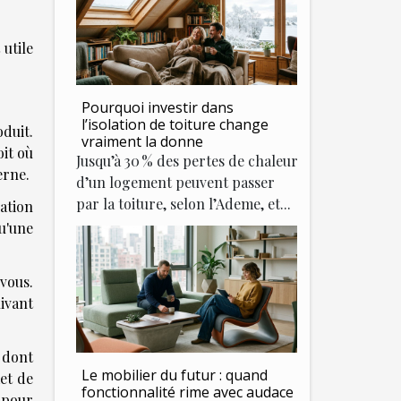
 utile
Pourquoi investir dans
l’isolation de toiture change
oduit.
vraiment la donne
oit où
Jusqu’à 30 % des pertes de chaleur
terne.
d’un logement peuvent passer
par la toiture, selon l’Ademe, et...
cation
u'une
 vous.
ivant
 dont
Le mobilier du futur : quand
met de
fonctionnalité rime avec audace
e pour