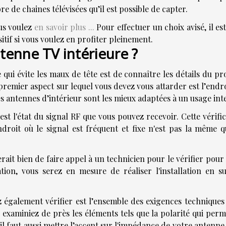
e de chaines télévisées qu’il est possible de capter.
ous voulez
en savoir plus ...
Pour effectuer un choix avisé, il est
sitif si vous voulez en profiter pleinement.
tenne TV intérieure ?
qui évite les maux de tête est de connaître les détails du pr
 premier aspect sur lequel vous devez vous attarder est l’endr
es antennes d’intérieur sont les mieux adaptées à un usage in
st l'état du signal RF que vous pouvez recevoir. Cette vérifi
droit où le signal est fréquent et fixe n'est pas la même q
erait bien de faire appel à un technicien pour le vérifier pour
ation, vous serez en mesure de réaliser l'installation en su
z également vérifier est l’ensemble des exigences techniques
s examiniez de près les éléments tels que la polarité qui per
s, il faut aussi mettre l’accent sur l'impédance de votre antenn