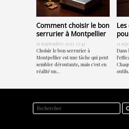
Comment choisir le bon
Les 
serrurier à Montpellier
pou
effi
15 septembre 2023 23:41
11 se
Choisir le bon serrurier à
Dans 
Montpellier est une tâche qui peut
l'effi
sembler déroutante, mais c'est en
Chaqu
réalité un...
outils.