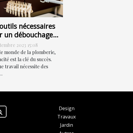
outils nécessaires
r un débouchage
cace
ptembre 2023 15:08
le monde de la plomberie,
cacité est la clé du succès.
e travail nécessite des
..
Design
Travaux
Jardin