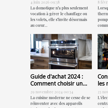
allumer, programmer
chal
4 juin 2026 09:38
8 févr
ou sensoriser ?
eff
La domotique n’a plus seulement
Lorsq
vocation à gérer le chauffage ou
thermi
les volets, elle s’invite désormais
pompe
au cœur...
comme
Guide d'achat 2024 :
Cons
Comment choisir un
les 
four combiné à vapeur
de 
29 novembre 2024 00:34
23 no
élec
La cuisine moderne ne cesse de se
L'éle
réinventer avec des appareils
centr