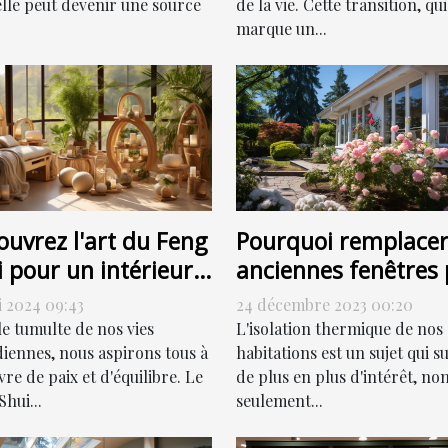
elle peut devenir une source
de la vie. Cette transition, qui
marque un...
Pourquoi remplacer
ouvrez l'art du Feng
anciennes fenêtres 
 pour un intérieur
des fenêtres PVC pe
monieux
24 décembre 2023 00:20
i 2024 09:43
contribuer à la
L'isolation thermique de nos
le tumulte de nos vies
réduction de votre
habitations est un sujet qui su
diennes, nous aspirons tous à
de plus en plus d'intérêt, no
re de paix et d'équilibre. Le
facture énergétique
seulement...
hui...