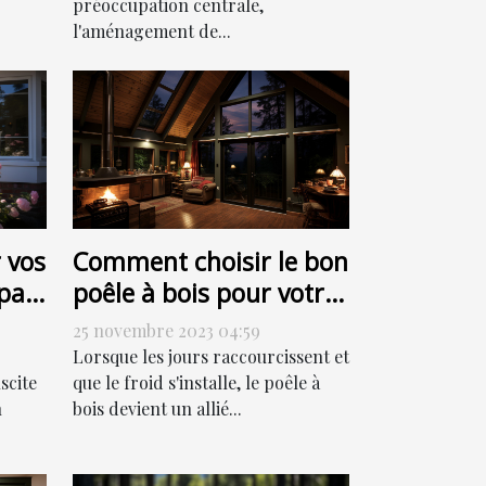
préoccupation centrale,
l'aménagement de...
 vos
Comment choisir le bon
par
poêle à bois pour votre
ut
habitation
25 novembre 2023 04:59
Lorsque les jours raccourcissent et
scite
que le froid s'installe, le poêle à
n
bois devient un allié...