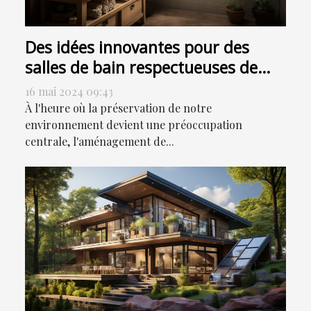
Des idées innovantes pour des
salles de bain respectueuses de
l'environnement
16 mai 2024 09:43
À l'heure où la préservation de notre
environnement devient une préoccupation
centrale, l'aménagement de...