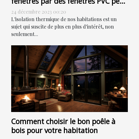
fenêtres par des fenêtres PVC peut
contribuer à la réduction de votre
24 décembre 2023 00:20
facture énergétique
L'isolation thermique de nos habitations est un
sujet qui suscite de plus en plus d'intérêt, non
seulement...
Comment choisir le bon poêle à
bois pour votre habitation