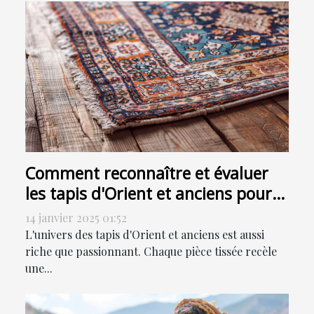
Comment reconnaître et évaluer
les tapis d'Orient et anciens pour
la vente
14 janvier 2025 01:52
L'univers des tapis d'Orient et anciens est aussi
riche que passionnant. Chaque pièce tissée recèle
une...