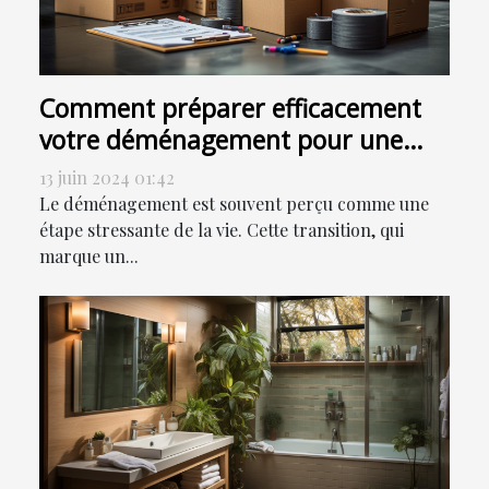
Comment préparer efficacement
votre déménagement pour une
transition en douceur
13 juin 2024 01:42
Le déménagement est souvent perçu comme une
étape stressante de la vie. Cette transition, qui
marque un...