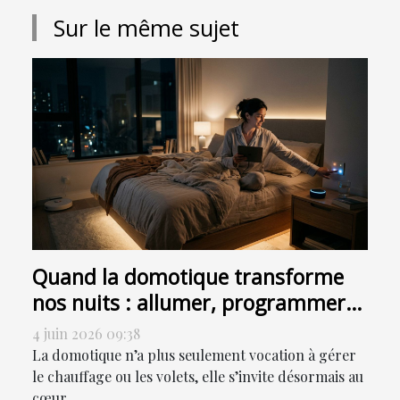
Sur le même sujet
Quand la domotique transforme
nos nuits : allumer, programmer
ou sensoriser ?
4 juin 2026 09:38
La domotique n’a plus seulement vocation à gérer
le chauffage ou les volets, elle s’invite désormais au
cœur...