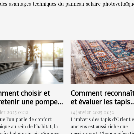
tiples avantages techniques du panneau solaire photovoltaïqu
ment choisir et
Comment reconnaît
retenir une pompe à
et évaluer les tapis
eur air-air
d'Orient et anciens
ier 2025 01:12
14 janvier 2025 01:52
icacement
pour la vente
ue l'on parle de confort
L'univers des tapis d'Orient e
que au sein de l'habitat, la
anciens est aussi riche que
 à chaleur air-air s'impose
passionnant. Chaque pièce ti