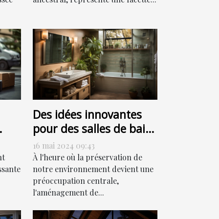
Des idées innovantes
pour des salles de bain
ur
respectueuses de
16 mai 2024 09:43
l'environnement
nt
À l'heure où la préservation de
ssante
notre environnement devient une
préoccupation centrale,
l'aménagement de...