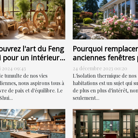
Pourquoi remplacer
ouvrez l'art du Feng
anciennes fenêtres 
 pour un intérieur
des fenêtres PVC pe
monieux
24 décembre 2023 00:20
i 2024 09:43
contribuer à la
L'isolation thermique de nos
le tumulte de nos vies
réduction de votre
habitations est un sujet qui su
diennes, nous aspirons tous à
de plus en plus d'intérêt, no
re de paix et d'équilibre. Le
facture énergétique
seulement...
hui...