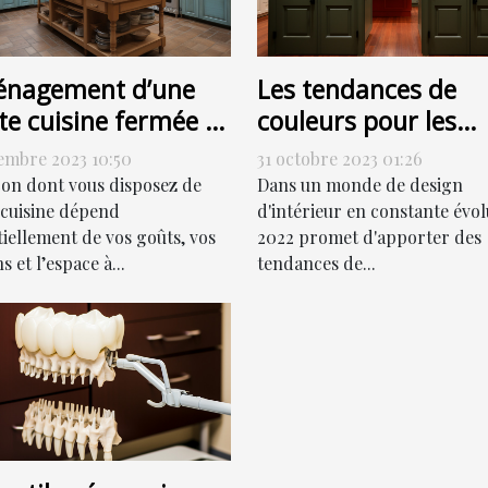
nagement d’une
Les tendances de
te cuisine fermée :
couleurs pour les
ment s’y prendre ?
portes de couloir en
embre 2023 10:50
31 octobre 2023 01:26
2022
çon dont vous disposez de
Dans un monde de design
 cuisine dépend
d'intérieur en constante évol
tiellement de vos goûts, vos
2022 promet d'apporter des
s et l’espace à...
tendances de...