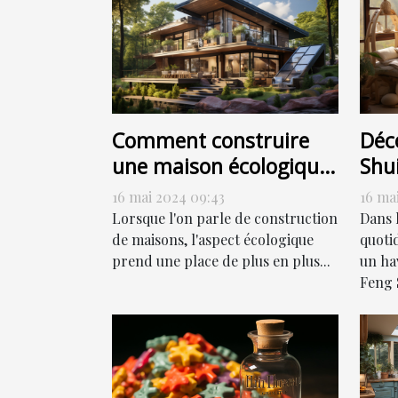
Comment construire
Déc
une maison écologique
Shui
sans sacrifier le style
har
16 mai 2024 09:43
16 ma
Lorsque l'on parle de construction
Dans 
de maisons, l'aspect écologique
quoti
prend une place de plus en plus...
un hav
Feng S