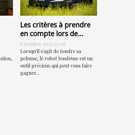
Les critères à prendre
en compte lors de
l'achat d'un robot
6 octobre 2023 02:06
tondeuse
Lorsqu'il s'agit de tondre sa
ution,
pelouse, le robot tondeuse est un
outil précieux qui peut vous faire
gagner...