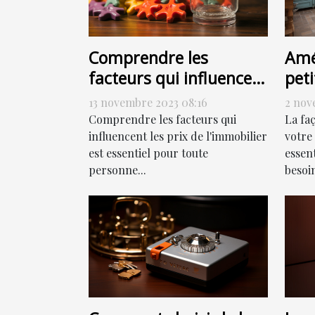
Comprendre les
Amé
facteurs qui influencent
peti
les prix de l'immobilier
com
13 novembre 2023 08:16
2 nov
Comprendre les facteurs qui
La fa
influencent les prix de l'immobilier
votre
est essentiel pour toute
essen
personne...
besoin