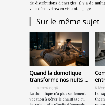
de distributions d’énergies. Il y a de mul
vous découvrirez en visitant la page.
Sur le même sujet
Quand la domotique
Com
transforme nos nuits :
ent
allumer, programmer
chal
4 juin 2026 09:38
8 févr
ou sensoriser ?
eff
La domotique n’a plus seulement
Lorsq
vocation à gérer le chauffage ou
thermi
les volets, elle s’invite désormais
pompe