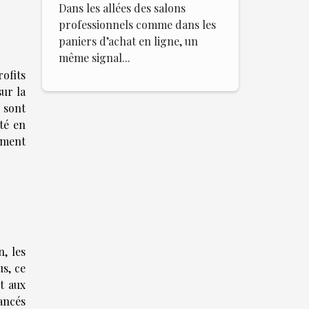
Dans les allées des salons
professionnels comme dans les
paniers d’achat en ligne, un
même signal...
ofits
sur la
 sont
ité en
ement
, les
us, ce
t aux
ancés