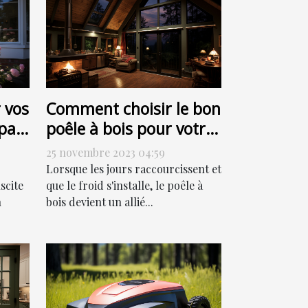
 vos
Comment choisir le bon
par
poêle à bois pour votre
ut
habitation
25 novembre 2023 04:59
Lorsque les jours raccourcissent et
scite
que le froid s'installe, le poêle à
n
bois devient un allié...