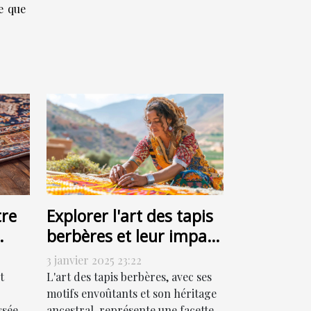
e que
re
Explorer l'art des tapis
berbères et leur impact
culturel
3 janvier 2025 23:22
t
L'art des tapis berbères, avec ses
motifs envoûtants et son héritage
ssée
ancestral, représente une facette...