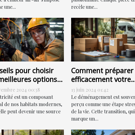
 une...
recèle une...
eils pour choisir
Comment préparer
meilleures options
efficacement votre
dépannage
déménagement po
vembre 2024 00:38
13 juin 2024 01:42
trique
une transition en
ctricité est un composant
Le déménagement est souve
douceur
al de nos habitats modernes,
perçu comme une étape stre
elle peut devenir une source
de la vie. Cette transition, qui
marque un...