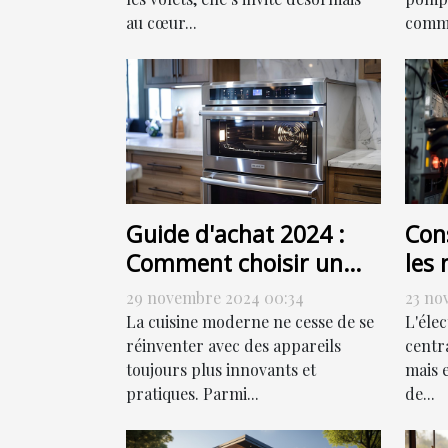
au cœur...
comme
Guide d'achat 2024 :
Cons
Comment choisir un
les 
four combiné à vapeur
de 
29 novembre 2024 00:34
23 no
élec
La cuisine moderne ne cesse de se
L'éle
réinventer avec des appareils
centr
toujours plus innovants et
mais 
pratiques. Parmi...
de...