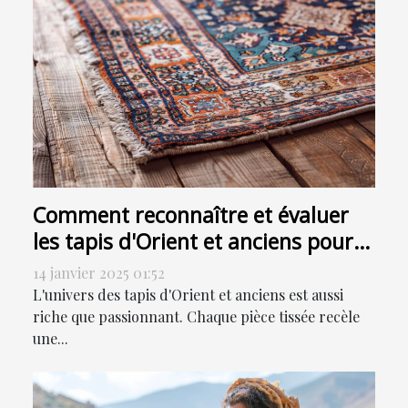
Comment reconnaître et évaluer
les tapis d'Orient et anciens pour
la vente
14 janvier 2025 01:52
L'univers des tapis d'Orient et anciens est aussi
riche que passionnant. Chaque pièce tissée recèle
une...