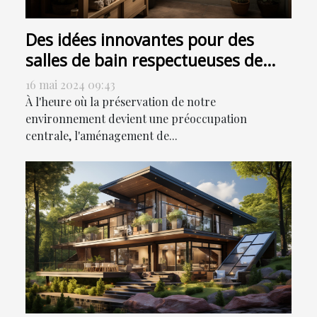
Des idées innovantes pour des
salles de bain respectueuses de
l'environnement
16 mai 2024 09:43
À l'heure où la préservation de notre
environnement devient une préoccupation
centrale, l'aménagement de...