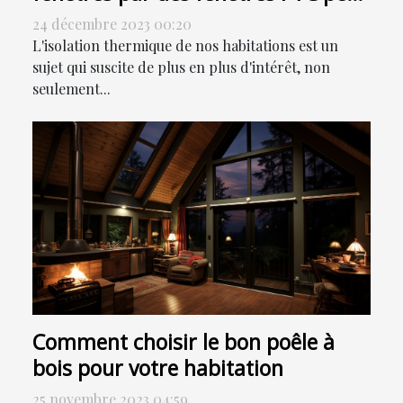
contribuer à la réduction de votre
24 décembre 2023 00:20
facture énergétique
L'isolation thermique de nos habitations est un
sujet qui suscite de plus en plus d'intérêt, non
seulement...
Comment choisir le bon poêle à
bois pour votre habitation
25 novembre 2023 04:59