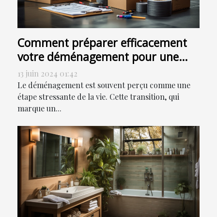
Comment préparer efficacement
votre déménagement pour une
transition en douceur
13 juin 2024 01:42
Le déménagement est souvent perçu comme une
étape stressante de la vie. Cette transition, qui
marque un...