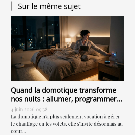
Sur le même sujet
Quand la domotique transforme
nos nuits : allumer, programmer
ou sensoriser ?
4 juin 2026 09:38
La domotique n’a plus seulement vocation à gérer
le chauffage ou les volets, elle s’invite désormais au
cœur...