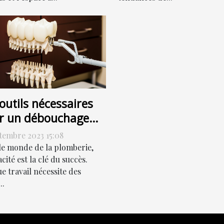
outils nécessaires
r un débouchage
cace
ptembre 2023 15:08
le monde de la plomberie,
cacité est la clé du succès.
e travail nécessite des
..