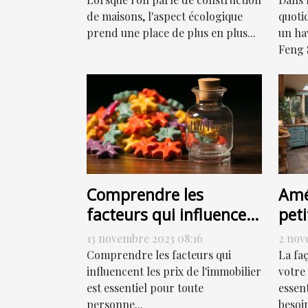
de maisons, l'aspect écologique
quoti
prend une place de plus en plus...
un hav
Feng S
Comprendre les
Amé
facteurs qui influencent
peti
les prix de l'immobilier
com
13 novembre 2023 08:16
2 nov
Comprendre les facteurs qui
La fa
influencent les prix de l'immobilier
votre
est essentiel pour toute
essen
personne...
besoin