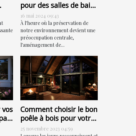
pour des salles de bain
ur
respectueuses de
16 mai 2024 09:43
l'environnement
nt
À l'heure où la préservation de
ssante
notre environnement devient une
préoccupation centrale,
l'aménagement de...
 vos
Comment choisir le bon
par
poêle à bois pour votre
ut
habitation
25 novembre 2023 04:59
Lorsque les jours raccourcissent et