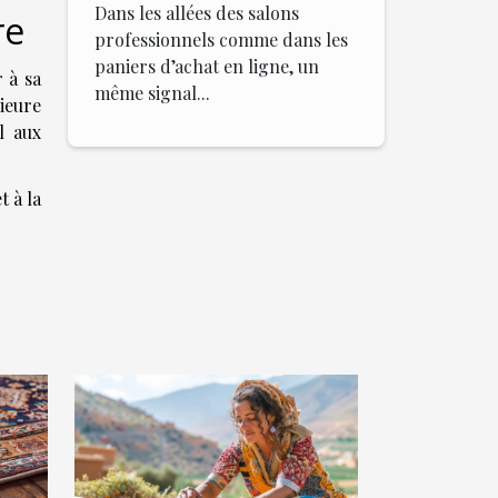
Dans les allées des salons
re
professionnels comme dans les
paniers d’achat en ligne, un
r à sa
même signal...
rieure
l aux
t à la