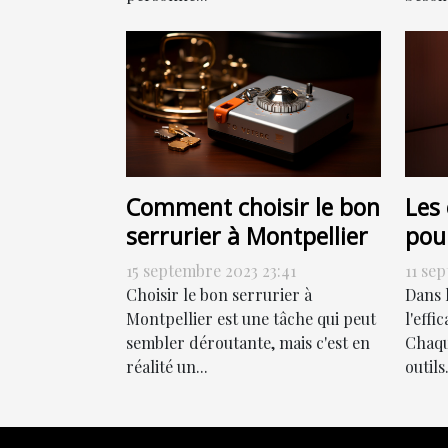
Comment choisir le bon
Les 
serrurier à Montpellier
pou
effi
15 septembre 2023 23:41
11 se
Choisir le bon serrurier à
Dans 
Montpellier est une tâche qui peut
l'effi
sembler déroutante, mais c'est en
Chaqu
réalité un...
outils.