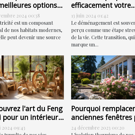
meilleures options
efficacement votre
dépannage
déménagement po
vembre 2024 00:38
13 juin 2024 01:42
trique
une transition en
ctricité est un composant
Le déménagement est souve
douceur
al de nos habitats modernes,
perçu comme une étape stre
elle peut devenir une source
de la vie. Cette transition, qui
marque un...
Pourquoi remplacer
ouvrez l'art du Feng
anciennes fenêtres 
 pour un intérieur
des fenêtres PVC pe
monieux
24 décembre 2023 00:20
i 2024 09:43
contribuer à la
L'isolation thermique de nos
le tumulte de nos vies