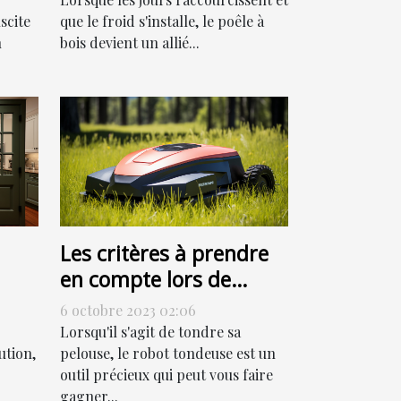
scite
que le froid s'installe, le poêle à
n
bois devient un allié...
Les critères à prendre
en compte lors de
l'achat d'un robot
6 octobre 2023 02:06
tondeuse
Lorsqu'il s'agit de tondre sa
ution,
pelouse, le robot tondeuse est un
outil précieux qui peut vous faire
gagner...