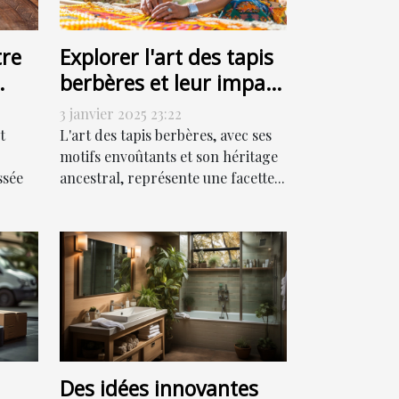
re
Explorer l'art des tapis
berbères et leur impact
culturel
3 janvier 2025 23:22
t
L'art des tapis berbères, avec ses
motifs envoûtants et son héritage
ssée
ancestral, représente une facette...
Des idées innovantes