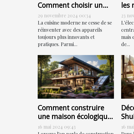
Comment choisir un
les 
four combiné à vapeur
de 
29 novembre 2024 00:34
23 no
élec
La cuisine moderne ne cesse de se
L'éle
réinventer avec des appareils
centr
toujours plus innovants et
mais 
pratiques. Parmi...
de...
Comment construire
Déc
une maison écologique
Shui
sans sacrifier le style
har
16 mai 2024 09:43
16 ma
Lorsque l'on parle de construction
Dans 