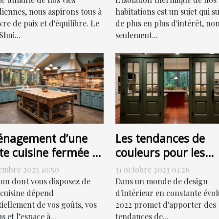
réduction de votre
habitations est un sujet qui su
diennes, nous aspirons tous à
de plus en plus d'intérêt, no
re de paix et d'équilibre. Le
facture énergétique
seulement...
hui...
nagement d’une
Les tendances de
te cuisine fermée :
couleurs pour les
ment s’y prendre ?
portes de couloir en
embre 2023 10:50
31 octobre 2023 01:26
2022
çon dont vous disposez de
Dans un monde de design
 cuisine dépend
d'intérieur en constante évol
tiellement de vos goûts, vos
2022 promet d'apporter des
s et l’espace à...
tendances de...