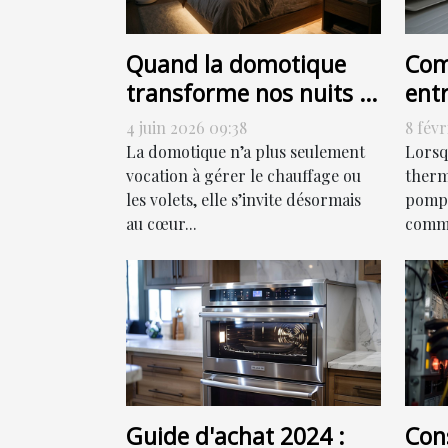
Quand la domotique
Com
transforme nos nuits :
ent
allumer, programmer
chal
4 juin 2026 09:38
8 févr
ou sensoriser ?
eff
La domotique n’a plus seulement
Lorsq
vocation à gérer le chauffage ou
thermi
les volets, elle s’invite désormais
pompe
au cœur...
comme
Guide d'achat 2024 :
Cons