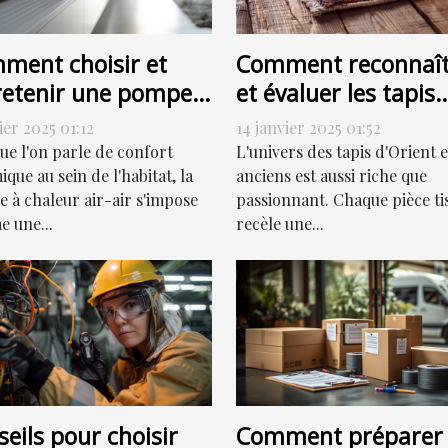
ment choisir et
Comment reconnaît
retenir une pompe à
et évaluer les tapis
eur air-air
d'Orient et anciens
ier 2025 01:12
14 janvier 2025 01:52
icacement
pour la vente
ue l'on parle de confort
L'univers des tapis d'Orient e
que au sein de l'habitat, la
anciens est aussi riche que
 à chaleur air-air s'impose
passionnant. Chaque pièce ti
 une...
recèle une...
eils pour choisir
Comment préparer