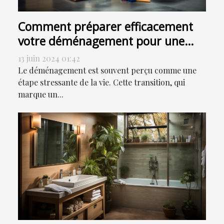
Comment préparer efficacement
votre déménagement pour une
transition en douceur
13 juin 2024 01:42
Le déménagement est souvent perçu comme une
étape stressante de la vie. Cette transition, qui
marque un...