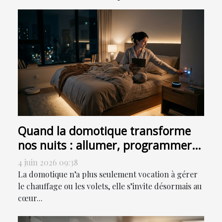
Quand la domotique transforme
nos nuits : allumer, programmer
ou sensoriser ?
4 juin 2026 09:38
La domotique n’a plus seulement vocation à gérer
le chauffage ou les volets, elle s’invite désormais au
cœur...