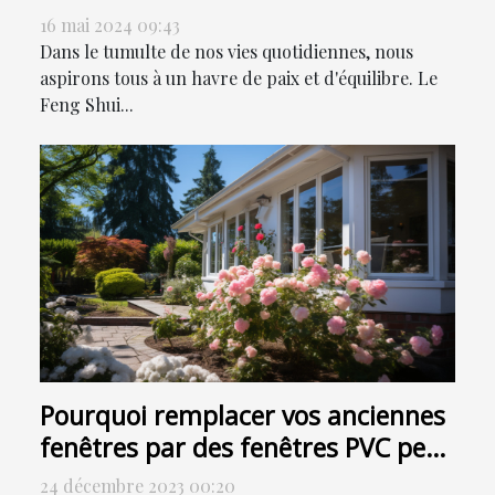
16 mai 2024 09:43
Dans le tumulte de nos vies quotidiennes, nous
aspirons tous à un havre de paix et d'équilibre. Le
Feng Shui...
Pourquoi remplacer vos anciennes
fenêtres par des fenêtres PVC peut
contribuer à la réduction de votre
24 décembre 2023 00:20