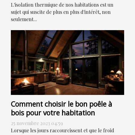
facture énergétique
L'isolation thermique de nos habitations est un
sujet qui suscite de plus en plus d'intérêt, non
seulement...
Comment choisir le bon poêle à
bois pour votre habitation
25 novembre 2023 04:59
Lorsque les jours raccourcissent et que le froid