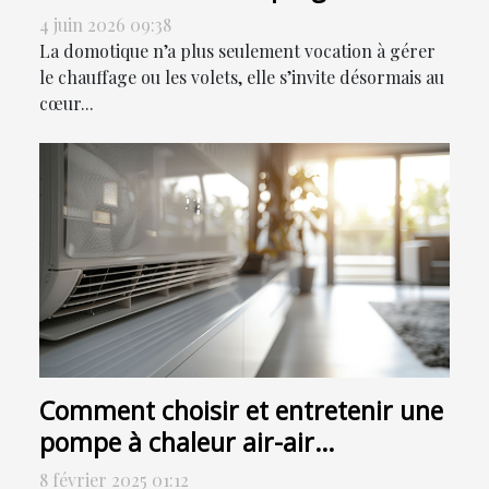
ou sensoriser ?
4 juin 2026 09:38
La domotique n’a plus seulement vocation à gérer
le chauffage ou les volets, elle s’invite désormais au
cœur...
Comment choisir et entretenir une
pompe à chaleur air-air
efficacement
8 février 2025 01:12