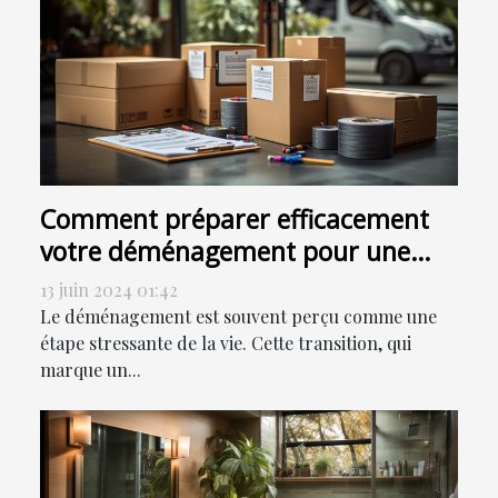
Comment préparer efficacement
votre déménagement pour une
transition en douceur
13 juin 2024 01:42
Le déménagement est souvent perçu comme une
étape stressante de la vie. Cette transition, qui
marque un...