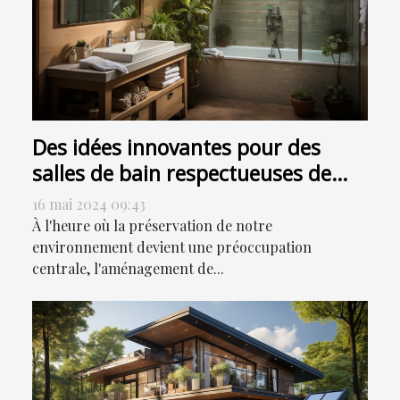
Des idées innovantes pour des
salles de bain respectueuses de
l'environnement
16 mai 2024 09:43
À l'heure où la préservation de notre
environnement devient une préoccupation
centrale, l'aménagement de...