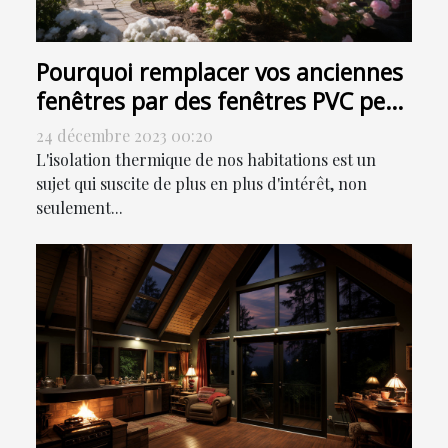
Pourquoi remplacer vos anciennes
fenêtres par des fenêtres PVC peut
contribuer à la réduction de votre
24 décembre 2023 00:20
facture énergétique
L'isolation thermique de nos habitations est un
sujet qui suscite de plus en plus d'intérêt, non
seulement...