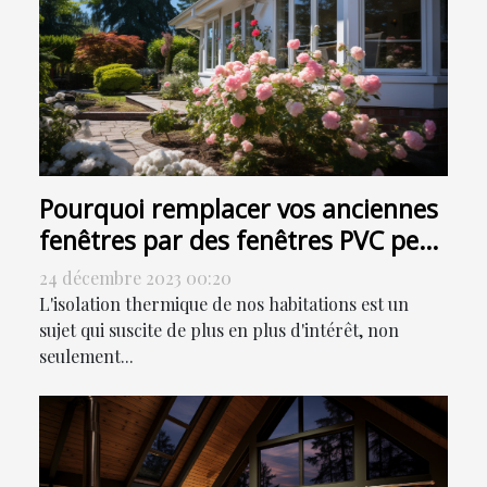
Pourquoi remplacer vos anciennes
fenêtres par des fenêtres PVC peut
contribuer à la réduction de votre
24 décembre 2023 00:20
facture énergétique
L'isolation thermique de nos habitations est un
sujet qui suscite de plus en plus d'intérêt, non
seulement...