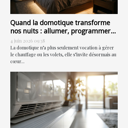
Quand la domotique transforme
nos nuits : allumer, programmer
ou sensoriser ?
4 juin 2026 09:38
La domotique n’a plus seulement vocation à gérer
le chauffage ou les volets, elle s’invite désormais au
cœur...