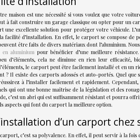
lité d’installation
re maison est une nécessité si vous voulez que votre voiture
out à fait construire un garage classique ou opter pour un ca
t une excellente solution pour protéger votre véhicule. L’u
a facilité d’installation. En effet, le carport se compose de 
s peuvent être faits de divers matériaux dont l’aluminium. Nou
e en aluminium
pour bénéficier d’une meilleure résistance.
u d’éléments, cela ne diminue en rien leur efficacité, bi
’éléments, le carport peut être facilement installé et en un r
nt ? Il existe des carports adossés et auto-portés. Quel que s
éussirez à l’installer facilement et rapidement. Cependant, i
nels qui ont une bonne maîtrise de la législation et des roua
pide, c’est un abri qui est suffisamment résistant et pourra offr
ls aspects qui font du carport la meilleure option.
installation d’un carport chez 
arport, c’est sa polyvalence. En effet, il peut servir à la fois 