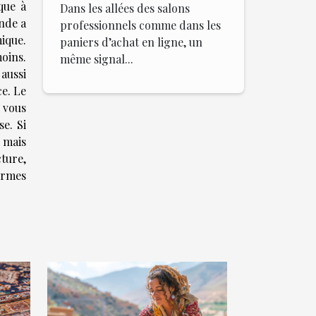
que à
Dans les allées des salons
onde a
professionnels comme dans les
ique.
paniers d’achat en ligne, un
oins.
même signal...
aussi
ce. Le
r vous
e. Si
 mais
cture,
ermes