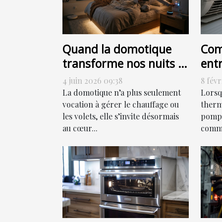
Quand la domotique
Com
transforme nos nuits :
ent
allumer, programmer
chal
4 juin 2026 09:38
8 févr
ou sensoriser ?
eff
La domotique n’a plus seulement
Lorsq
vocation à gérer le chauffage ou
thermi
les volets, elle s’invite désormais
pompe
au cœur...
comme