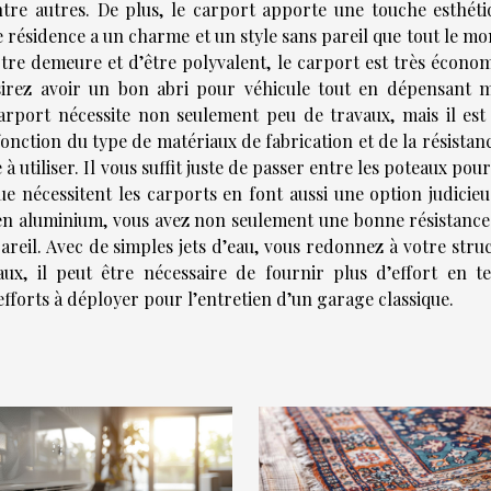
ntre autres. De plus, le carport apporte une touche esthéti
re résidence a un charme et un style sans pareil que tout le m
otre demeure et d’être polyvalent, le carport est très économ
sirez avoir un bon abri pour véhicule tout en dépensant m
arport nécessite non seulement peu de travaux, mais il est 
onction du type de matériaux de fabrication et de la résistan
 à utiliser. Il vous suffit juste de passer entre les poteaux pou
e nécessitent les carports en font aussi une option judicieus
 en aluminium, vous avez non seulement une bonne résistance
areil. Avec de simples jets d’eau, vous redonnez à votre stru
iaux, il peut être nécessaire de fournir plus d’effort en t
efforts à déployer pour l’entretien d’un garage classique.