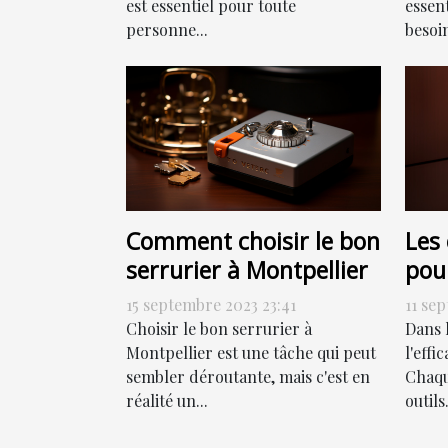
est essentiel pour toute
essen
personne...
besoin
Comment choisir le bon
Les 
serrurier à Montpellier
pou
effi
15 septembre 2023 23:41
11 se
Choisir le bon serrurier à
Dans 
Montpellier est une tâche qui peut
l'effi
sembler déroutante, mais c'est en
Chaqu
réalité un...
outils.