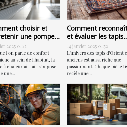
ment choisir et
Comment reconnaît
retenir une pompe à
et évaluer les tapis
eur air-air
d'Orient et anciens
ier 2025 01:12
14 janvier 2025 01:52
icacement
pour la vente
ue l'on parle de confort
L'univers des tapis d'Orient e
que au sein de l'habitat, la
anciens est aussi riche que
 à chaleur air-air s'impose
passionnant. Chaque pièce ti
 une...
recèle une...