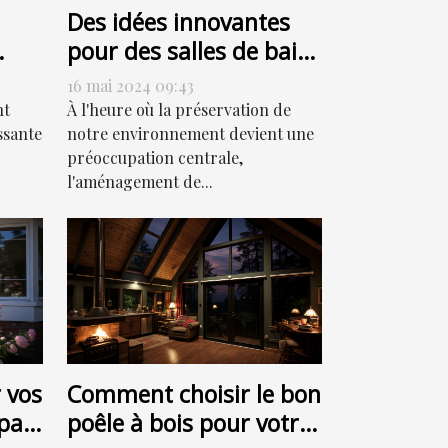
Des idées innovantes
pour des salles de bain
ur
respectueuses de
16 mai 2024 09:43
l'environnement
nt
À l'heure où la préservation de
ssante
notre environnement devient une
préoccupation centrale,
l'aménagement de...
 vos
Comment choisir le bon
par
poêle à bois pour votre