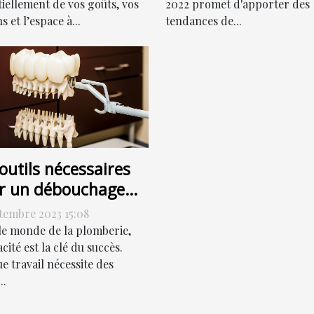
tiellement de vos goûts, vos
2022 promet d'apporter des
s et l’espace à...
tendances de...
outils nécessaires
r un débouchage
cace
ptembre 2023 15:08
le monde de la plomberie,
cacité est la clé du succès.
e travail nécessite des
..