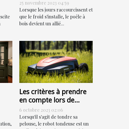
ut
habitation
25 novembre 2023 04:59
Lorsque les jours raccourcissent et
scite
que le froid s'installe, le poêle à
n
bois devient un allié...
Les critères à prendre
en compte lors de
l'achat d'un robot
6 octobre 2023 02:06
tondeuse
Lorsqu'il s'agit de tondre sa
ution,
pelouse, le robot tondeuse est un