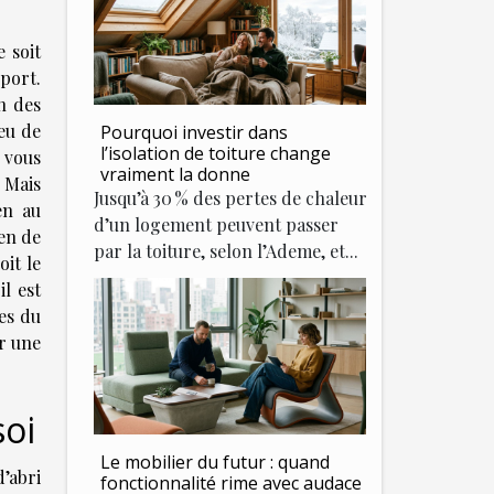
 soit
rport.
n des
peu de
Pourquoi investir dans
l’isolation de toiture change
s vous
vraiment la donne
 Mais
Jusqu’à 30 % des pertes de chaleur
en au
d’un logement peuvent passer
ien de
par la toiture, selon l’Ademe, et...
oit le
l est
ges du
ir une
soi
Le mobilier du futur : quand
d’abri
fonctionnalité rime avec audace