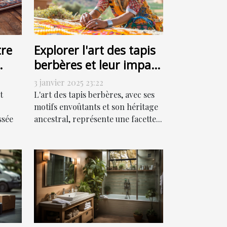
re
Explorer l'art des tapis
berbères et leur impact
culturel
3 janvier 2025 23:22
t
L'art des tapis berbères, avec ses
motifs envoûtants et son héritage
ssée
ancestral, représente une facette...