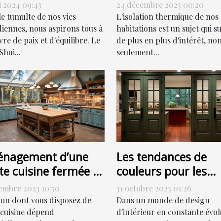
des fenêtres PVC pe
monieux
24 décembre 2023 00:20
i 2024 09:43
contribuer à la
L'isolation thermique de nos
le tumulte de nos vies
réduction de votre
habitations est un sujet qui su
diennes, nous aspirons tous à
de plus en plus d'intérêt, no
re de paix et d'équilibre. Le
facture énergétique
seulement...
hui...
nagement d’une
Les tendances de
te cuisine fermée :
couleurs pour les
ment s’y prendre ?
portes de couloir en
embre 2023 10:50
31 octobre 2023 01:26
2022
çon dont vous disposez de
Dans un monde de design
 cuisine dépend
d'intérieur en constante évol