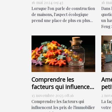
sans sacrifier le style
har
16 mai 2024 09:43
16 ma
Lorsque l'on parle de construction
Dans 
de maisons, l'aspect écologique
quoti
prend une place de plus en plus...
un hav
Feng S
Comprendre les
Amé
facteurs qui influencent
peti
les prix de l'immobilier
com
13 novembre 2023 08:16
2 nov
Comprendre les facteurs qui
La fa
influencent les prix de l'immobilier
votre