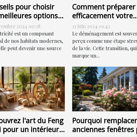
eils pour choisir
Comment préparer
meilleures options
efficacement votre
dépannage
déménagement po
vembre 2024 00:38
13 juin 2024 01:42
trique
une transition en
ctricité est un composant
Le déménagement est souve
douceur
al de nos habitats modernes,
perçu comme une étape stre
elle peut devenir une source
de la vie. Cette transition, qui
marque un...
Pourquoi remplacer
ouvrez l'art du Feng
anciennes fenêtres 
 pour un intérieur