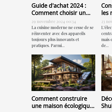
Guide d'achat 2024 :
Cons
Comment choisir un
les 
four combiné à vapeur
de 
29 novembre 2024 00:34
23 no
élec
La cuisine moderne ne cesse de se
L'éle
réinventer avec des appareils
centr
toujours plus innovants et
mais 
pratiques. Parmi...
de...
Comment construire
Déc
une maison écologique
Shui