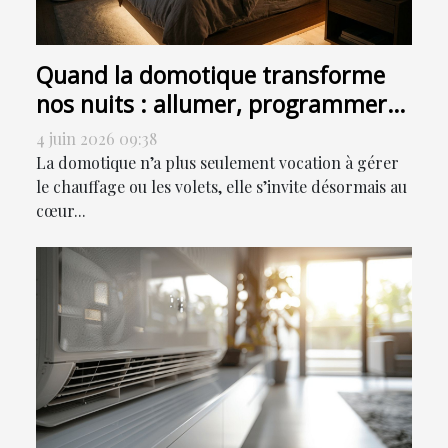
Quand la domotique transforme
nos nuits : allumer, programmer
ou sensoriser ?
4 juin 2026 09:38
La domotique n’a plus seulement vocation à gérer
le chauffage ou les volets, elle s’invite désormais au
cœur...