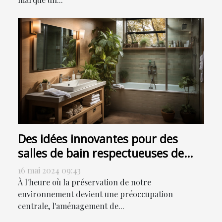
Des idées innovantes pour des
salles de bain respectueuses de
l'environnement
16 mai 2024 09:43
À l'heure où la préservation de notre
environnement devient une préoccupation
centrale, l'aménagement de...