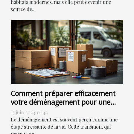
habitats modernes, mais elle peut devenir une
source de...
Comment préparer efficacement
votre déménagement pour une
transition en douceur
13 juin 2024 01:42
Le déménagement est souvent perçu comme une
étape stressante de la vie. Cette transition, qui
marque un...