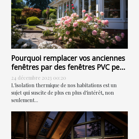
Pourquoi remplacer vos anciennes
fenêtres par des fenêtres PVC peut
contribuer à la réduction de votre
24 décembre 2023 00:20
facture énergétique
L'isolation thermique de nos habitations est un
sujet qui suscite de plus en plus d'intérêt, non
seulement...