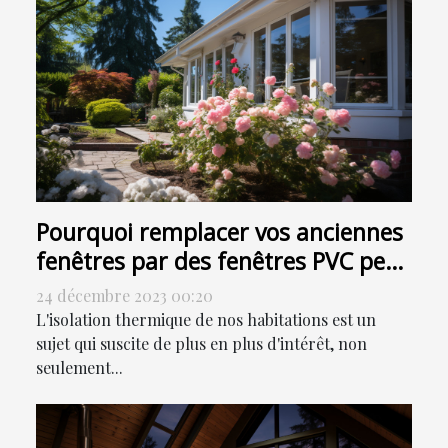
Pourquoi remplacer vos anciennes
fenêtres par des fenêtres PVC peut
contribuer à la réduction de votre
24 décembre 2023 00:20
facture énergétique
L'isolation thermique de nos habitations est un
sujet qui suscite de plus en plus d'intérêt, non
seulement...