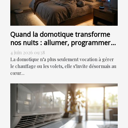
Quand la domotique transforme
nos nuits : allumer, programmer
ou sensoriser ?
4 juin 2026 09:38
La domotique n’a plus seulement vocation à gérer
le chauffage ou les volets, elle s’invite désormais au
cœur...