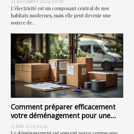
23 novembre 2024 00:38
L'électricité est un composant central de nos
habitats modernes, mais elle peut devenir une
source de...
Comment préparer efficacement
votre déménagement pour une
transition en douceur
13 juin 2024 01:42
Le déménagement est souvent perçu comme une