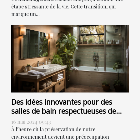
étape stressante de la vie. Cette transition, qui
marque un...
Des idées innovantes pour des
salles de bain respectueuses de
l'environnement
16 mai 2024 09:43
À l'heure où la préservation de notre
environnement devient une préoccupation