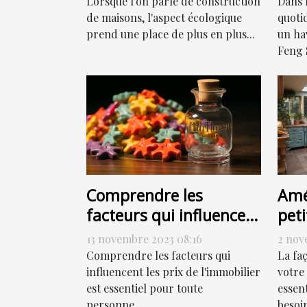
Lorsque l'on parle de construction
Dans 
de maisons, l'aspect écologique
quoti
prend une place de plus en plus...
un hav
Feng S
Comprendre les
Amé
facteurs qui influencent
peti
les prix de l'immobilier
com
13 novembre 2023 08:16
2 nov
Comprendre les facteurs qui
La fa
influencent les prix de l'immobilier
votre
est essentiel pour toute
essen
personne...
besoin