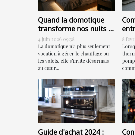
Quand la domotique
Com
transforme nos nuits :
ent
allumer, programmer
chal
4 juin 2026 09:38
8 févr
ou sensoriser ?
eff
La domotique n’a plus seulement
Lorsq
vocation à gérer le chauffage ou
thermi
les volets, elle s’invite désormais
pompe
au cœur...
comme
Guide d'achat 2024 :
Cons