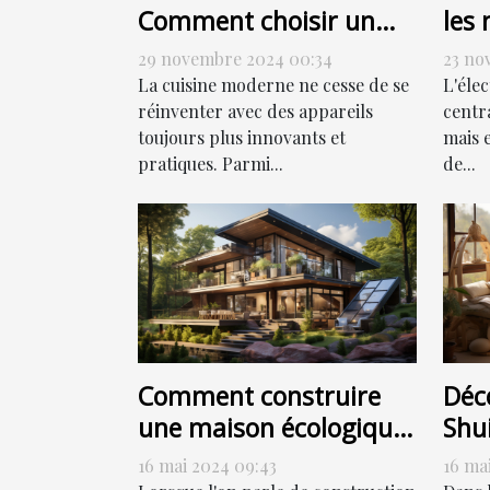
Comment choisir un
les 
four combiné à vapeur
de 
29 novembre 2024 00:34
23 no
élec
La cuisine moderne ne cesse de se
L'éle
réinventer avec des appareils
centr
toujours plus innovants et
mais 
pratiques. Parmi...
de...
Comment construire
Déc
une maison écologique
Shui
sans sacrifier le style
har
16 mai 2024 09:43
16 ma