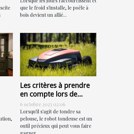
Lorsque les jours raccourcissent et
scite
que le froid s'installe, le poêle à
n
bois devient un allié...
Les critères à prendre
en compte lors de
l'achat d'un robot
6 octobre 2023 02:06
tondeuse
Lorsqu'il s'agit de tondre sa
ution,
pelouse, le robot tondeuse est un
outil précieux qui peut vous faire
gagner...