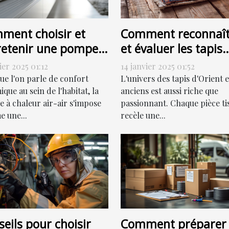
ment choisir et
Comment reconnaît
retenir une pompe à
et évaluer les tapis
eur air-air
d'Orient et anciens
ier 2025 01:12
14 janvier 2025 01:52
icacement
pour la vente
ue l'on parle de confort
L'univers des tapis d'Orient e
que au sein de l'habitat, la
anciens est aussi riche que
 à chaleur air-air s'impose
passionnant. Chaque pièce ti
 une...
recèle une...
eils pour choisir
Comment préparer