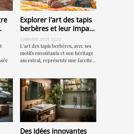
re
Explorer l'art des tapis
berbères et leur impact
culturel
3 janvier 2025 23:22
t
L'art des tapis berbères, avec ses
motifs envoûtants et son héritage
ssée
ancestral, représente une facette...
Des idées innovantes