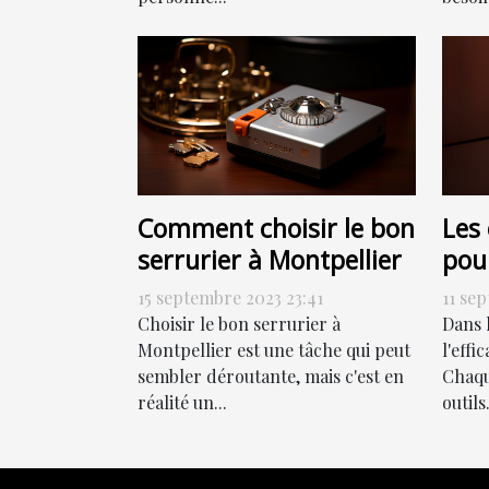
Comment choisir le bon
Les 
serrurier à Montpellier
pou
effi
15 septembre 2023 23:41
11 se
Choisir le bon serrurier à
Dans 
Montpellier est une tâche qui peut
l'effi
sembler déroutante, mais c'est en
Chaqu
réalité un...
outils.