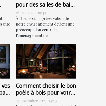
pour des salles de bain
ur
respectueuses de
16 mai 2024 09:43
l'environnement
nt
À l'heure où la préservation de
ssante
notre environnement devient une
préoccupation centrale,
l'aménagement de...
 vos
Comment choisir le bon
par
poêle à bois pour votre
ut
habitation
25 novembre 2023 04:59