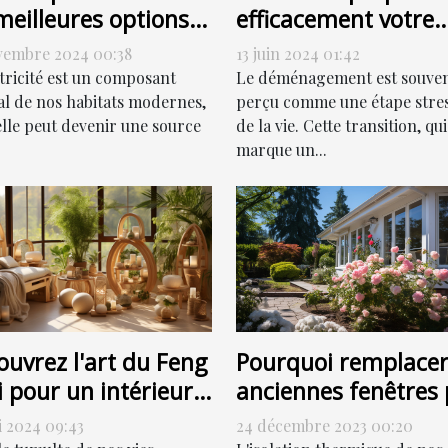
meilleures options
efficacement votre
dépannage
déménagement po
vembre 2024 00:38
13 juin 2024 01:42
trique
une transition en
ctricité est un composant
Le déménagement est souve
douceur
al de nos habitats modernes,
perçu comme une étape stre
elle peut devenir une source
de la vie. Cette transition, qui
marque un...
Pourquoi remplacer
ouvrez l'art du Feng
anciennes fenêtres 
 pour un intérieur
des fenêtres PVC pe
monieux
24 décembre 2023 00:20
i 2024 09:43