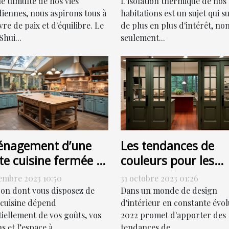
contribuer à la
L'isolation thermique de nos
le tumulte de nos vies
réduction de votre
habitations est un sujet qui su
diennes, nous aspirons tous à
de plus en plus d'intérêt, no
re de paix et d'équilibre. Le
facture énergétique
seulement...
hui...
nagement d’une
Les tendances de
te cuisine fermée :
couleurs pour les
ment s’y prendre ?
portes de couloir en
embre 2023 10:50
31 octobre 2023 01:26
2022
çon dont vous disposez de
Dans un monde de design
 cuisine dépend
d'intérieur en constante évol
tiellement de vos goûts, vos
2022 promet d'apporter des
s et l’espace à...
tendances de...