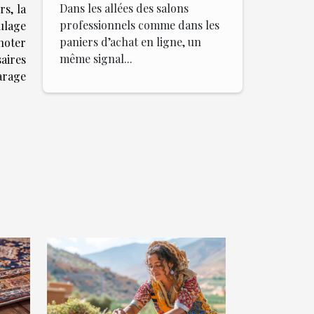
Dans les allées des salons
rs, la
professionnels comme dans les
oulage
paniers d’achat en ligne, un
 noter
même signal...
saires
garage