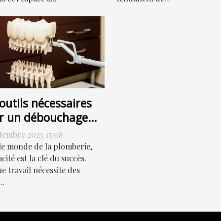
outils nécessaires
r un débouchage
cace
ptembre 2023 15:08
le monde de la plomberie,
cacité est la clé du succès.
e travail nécessite des
..