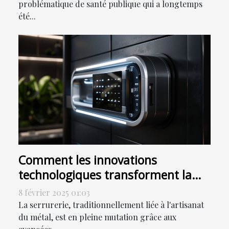
problématique de santé publique qui a longtemps
été...
Comment les innovations
technologiques transforment la
serrurerie moderne
8 février 2025 01:03
La serrurerie, traditionnellement liée à l'artisanat
du métal, est en pleine mutation grâce aux