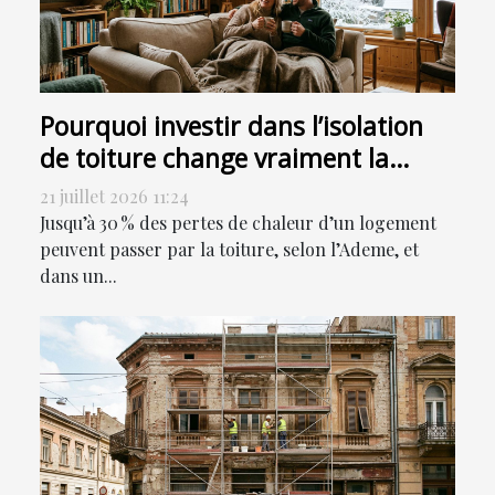
Pourquoi investir dans l’isolation
de toiture change vraiment la
donne
21 juillet 2026 11:24
Jusqu’à 30 % des pertes de chaleur d’un logement
peuvent passer par la toiture, selon l’Ademe, et
dans un...