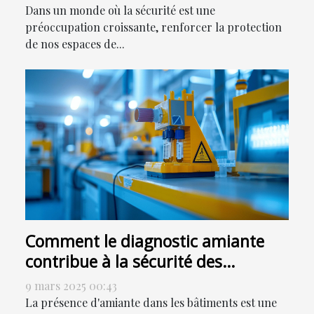
Dans un monde où la sécurité est une
préoccupation croissante, renforcer la protection
de nos espaces de...
Comment le diagnostic amiante
contribue à la sécurité des
bâtiments
9 mars 2025 00:43
La présence d'amiante dans les bâtiments est une