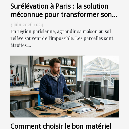
Surélévation à Paris : la solution
méconnue pour transformer son
habitat sans déménager
3 juin 2026 11:24
En région parisienne, agrandir sa maison au sol
relève souvent de l'impossible. Les parcelles sont
étroites,...
Comment choisir le bon matériel