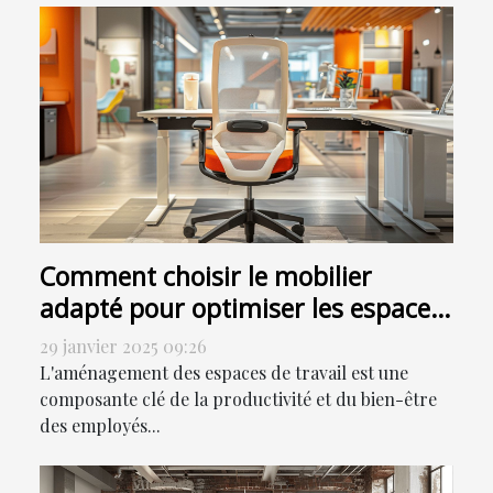
Comment choisir le mobilier
adapté pour optimiser les espaces
de travail
29 janvier 2025 09:26
L'aménagement des espaces de travail est une
composante clé de la productivité et du bien-être
des employés...