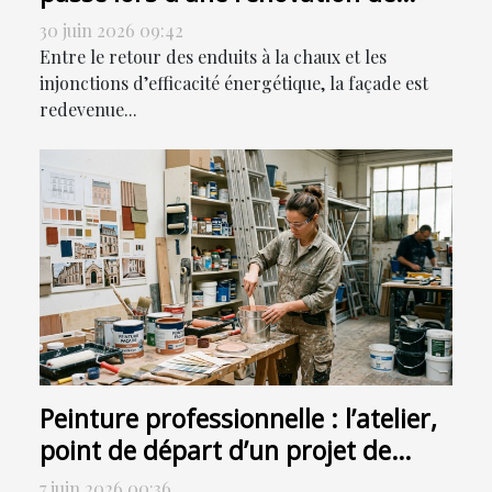
façade ?
30 juin 2026 09:42
Entre le retour des enduits à la chaux et les
injonctions d’efficacité énergétique, la façade est
redevenue...
Peinture professionnelle : l’atelier,
point de départ d’un projet de
façade réussi
7 juin 2026 00:36