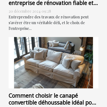
entreprise de rénovation fiable et
expérimentée
20 décembre 2024 09:28
Entreprendre des travaux de rénovation peut
s'avérer être un véritable défi, et le choix de
l'entreprise...
Comment choisir le canapé
convertible déhoussable idéal pour