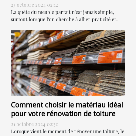
votre maison
25 octobre 2024 02:12
La quête du meuble parfait n'est jamais simple,
surtout lorsque l'on cherche à allier praticité et...
Comment choisir le matériau idéal
pour votre rénovation de toiture
21 octobre 2024 02:30
Lorsque vient le moment de rénover une toiture, le