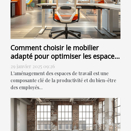
Comment choisir le mobilier
adapté pour optimiser les espaces
de travail
29 janvier 2025 09:26
L'aménagement des espaces de travail est une
composante clé de la productivité et du bien-être
des employés...