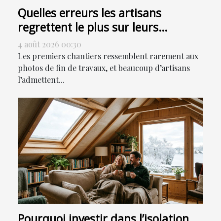
Quelles erreurs les artisans
regrettent le plus sur leurs
premiers chantiers ?
4 août 2026 00:30
Les premiers chantiers ressemblent rarement aux
photos de fin de travaux, et beaucoup d’artisans
l’admettent...
Pourquoi investir dans l’isolation