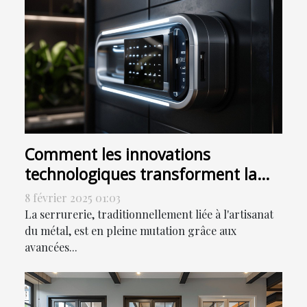
Comment les innovations
technologiques transforment la
serrurerie moderne
8 février 2025 01:03
La serrurerie, traditionnellement liée à l'artisanat
du métal, est en pleine mutation grâce aux
avancées...