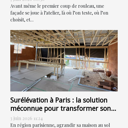
Avant même le premier coup de rouleau, une
façade se joue à l’atelier, là où l’on teste, où l’on
choisit, et...
Surélévation à Paris : la solution
méconnue pour transformer son
habitat sans déménager
3 juin 2026 11:24
En région parisienne, agrandir sa maison au sol