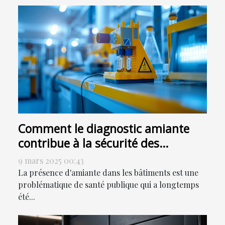
Comment le diagnostic amiante
contribue à la sécurité des
bâtiments
9 mars 2025 00:43
La présence d'amiante dans les bâtiments est une
problématique de santé publique qui a longtemps
été...