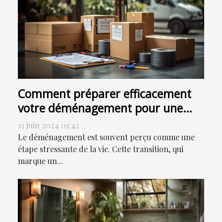
Comment préparer efficacement
votre déménagement pour une
transition en douceur
13 juin 2024 01:42
Le déménagement est souvent perçu comme une
étape stressante de la vie. Cette transition, qui
marque un...