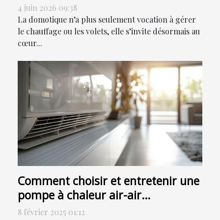
ou sensoriser ?
4 juin 2026 09:38
La domotique n’a plus seulement vocation à gérer
le chauffage ou les volets, elle s’invite désormais au
cœur...
Comment choisir et entretenir une
pompe à chaleur air-air
efficacement
8 février 2025 01:12