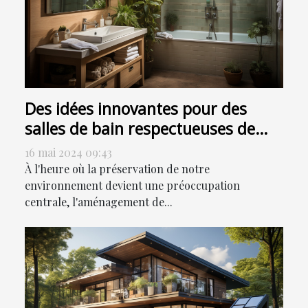
Des idées innovantes pour des
salles de bain respectueuses de
l'environnement
16 mai 2024 09:43
À l'heure où la préservation de notre
environnement devient une préoccupation
centrale, l'aménagement de...