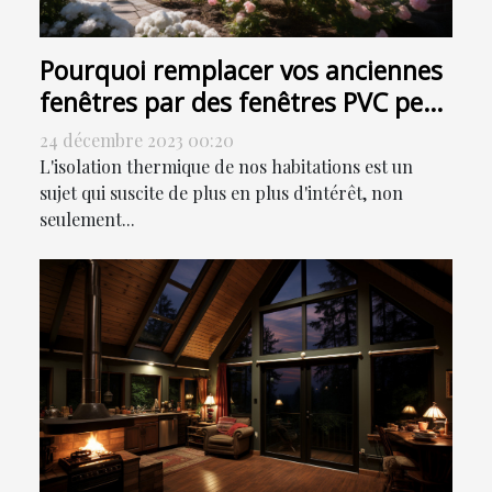
Pourquoi remplacer vos anciennes
fenêtres par des fenêtres PVC peut
contribuer à la réduction de votre
24 décembre 2023 00:20
facture énergétique
L'isolation thermique de nos habitations est un
sujet qui suscite de plus en plus d'intérêt, non
seulement...