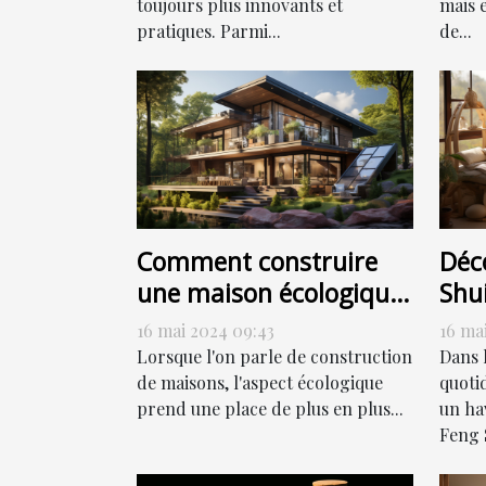
toujours plus innovants et
mais 
pratiques. Parmi...
de...
Comment construire
Déc
une maison écologique
Shui
sans sacrifier le style
har
16 mai 2024 09:43
16 ma
Lorsque l'on parle de construction
Dans 
de maisons, l'aspect écologique
quoti
prend une place de plus en plus...
un hav
Feng S