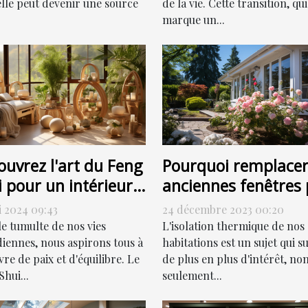
elle peut devenir une source
de la vie. Cette transition, qui
marque un...
Pourquoi remplacer
ouvrez l'art du Feng
anciennes fenêtres 
 pour un intérieur
des fenêtres PVC pe
monieux
24 décembre 2023 00:20
i 2024 09:43
contribuer à la
L'isolation thermique de nos
le tumulte de nos vies
réduction de votre
habitations est un sujet qui su
diennes, nous aspirons tous à
de plus en plus d'intérêt, no
re de paix et d'équilibre. Le
facture énergétique
seulement...
hui...