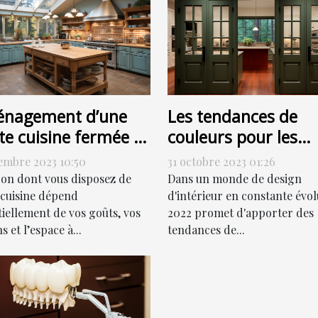
nagement d’une
Les tendances de
te cuisine fermée :
couleurs pour les
ment s’y prendre ?
portes de couloir en
embre 2023 10:50
31 octobre 2023 01:26
2022
çon dont vous disposez de
Dans un monde de design
 cuisine dépend
d'intérieur en constante évol
tiellement de vos goûts, vos
2022 promet d'apporter des
s et l’espace à...
tendances de...