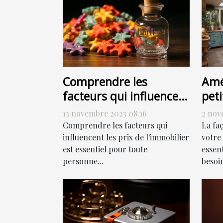
Comprendre les
Amé
facteurs qui influencent
peti
les prix de l'immobilier
com
13 novembre 2023 08:16
2 nov
Comprendre les facteurs qui
La fa
influencent les prix de l'immobilier
votre
est essentiel pour toute
essen
personne...
besoin