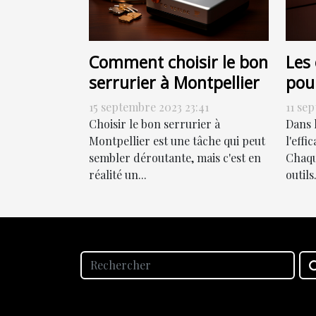
Comment choisir le bon
Les 
serrurier à Montpellier
pou
effi
15 septembre 2023 23:41
11 se
Choisir le bon serrurier à
Dans 
Montpellier est une tâche qui peut
l'effi
sembler déroutante, mais c'est en
Chaqu
réalité un...
outils.