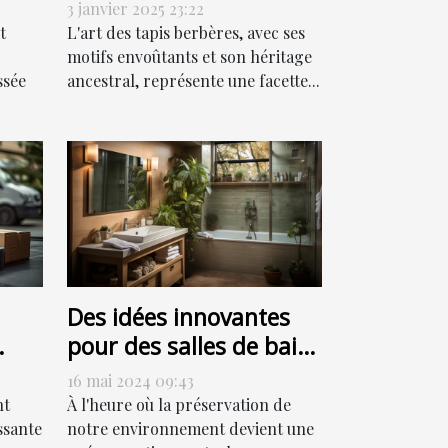
culturel
3 janvier 2025 23:22
t
L'art des tapis berbères, avec ses
motifs envoûtants et son héritage
ssée
ancestral, représente une facette...
Des idées innovantes
pour des salles de bain
ur
respectueuses de
16 mai 2024 09:43
l'environnement
nt
À l'heure où la préservation de
ssante
notre environnement devient une