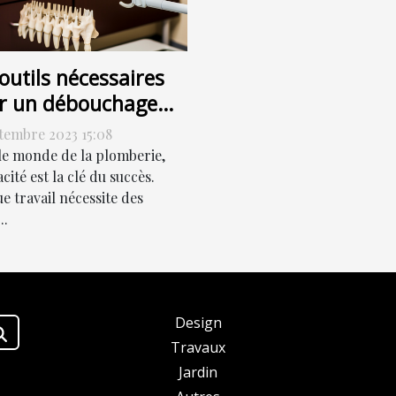
outils nécessaires
r un débouchage
cace
ptembre 2023 15:08
le monde de la plomberie,
cacité est la clé du succès.
e travail nécessite des
..
Design
Travaux
Jardin