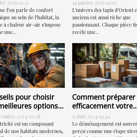
eur air-air
d'Orient et anciens
ier 2025 01:12
14 janvier 2025 01:52
icacement
pour la vente
ue l'on parle de confort
L'univers des tapis d'Orient e
que au sein de l'habitat, la
anciens est aussi riche que
 à chaleur air-air s'impose
passionnant. Chaque pièce ti
 une...
recèle une...
eils pour choisir
Comment préparer
meilleures options
efficacement votre
dépannage
déménagement po
vembre 2024 00:38
13 juin 2024 01:42
trique
une transition en
ctricité est un composant
Le déménagement est souve
douceur
al de nos habitats modernes,
perçu comme une étape stre