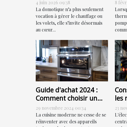
allumer, programmer
chal
4 juin 2026 09:38
8 févr
ou sensoriser ?
eff
La domotique n’a plus seulement
Lorsq
vocation à gérer le chauffage ou
thermi
les volets, elle s’invite désormais
pompe
au cœur...
comme
Guide d'achat 2024 :
Cons
Comment choisir un
les 
four combiné à vapeur
de 
29 novembre 2024 00:34
23 no
élec
La cuisine moderne ne cesse de se
L'éle
réinventer avec des appareils
centr