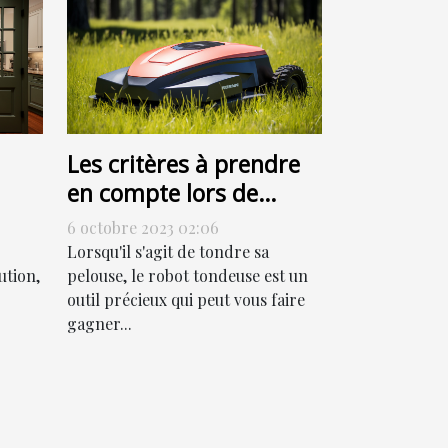
Les critères à prendre
en compte lors de
l'achat d'un robot
6 octobre 2023 02:06
tondeuse
Lorsqu'il s'agit de tondre sa
ution,
pelouse, le robot tondeuse est un
outil précieux qui peut vous faire
gagner...