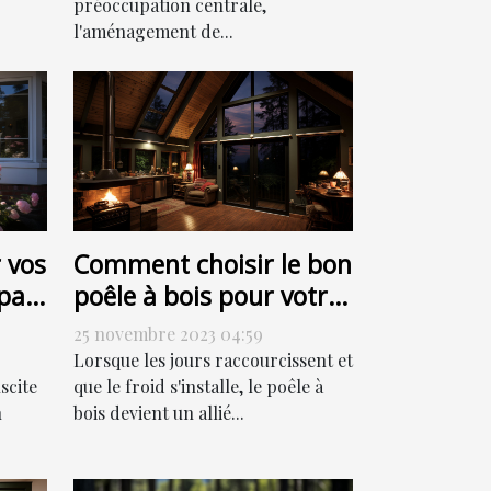
préoccupation centrale,
l'aménagement de...
 vos
Comment choisir le bon
par
poêle à bois pour votre
ut
habitation
25 novembre 2023 04:59
Lorsque les jours raccourcissent et
scite
que le froid s'installe, le poêle à
n
bois devient un allié...