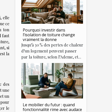
i, elle
que ce
n ton
Pourquoi investir dans
l’isolation de toiture change
 faut
vraiment la donne
ture,
Jusqu’à 30 % des pertes de chaleur
nt, si
d’un logement peuvent passer
est la
par la toiture, selon l’Ademe, et...
c des
st une
et un
 pour
Le mobilier du futur : quand
ger le
fonctionnalité rime avec audace