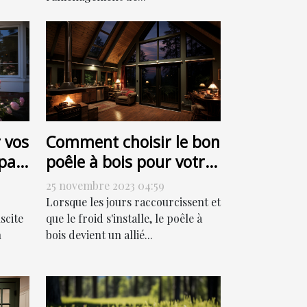
 vos
Comment choisir le bon
par
poêle à bois pour votre
ut
habitation
25 novembre 2023 04:59
Lorsque les jours raccourcissent et
scite
que le froid s'installe, le poêle à
n
bois devient un allié...