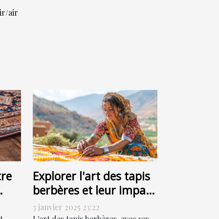
ir/air
re
Explorer l'art des tapis
berbères et leur impact
culturel
3 janvier 2025 23:22
t
L'art des tapis berbères, avec ses