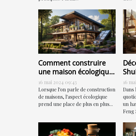
Comment construire
Déc
une maison écologique
Shui
sans sacrifier le style
har
16 mai 2024 09:43
16 ma
Lorsque l'on parle de construction
Dans 
de maisons, l'aspect écologique
quoti
prend une place de plus en plus...
un hav
Feng S