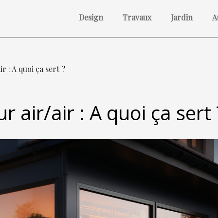
Design
Travaux
Jardin
A
r : A quoi ça sert ?
 air/air : A quoi ça sert 