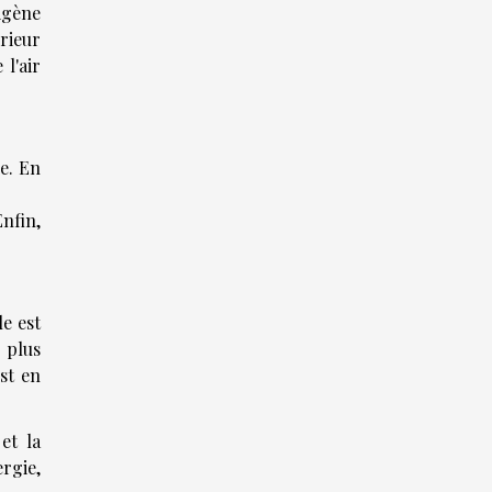
rigène
érieur
 l'air
e. En
Enfin,
e est
 plus
st en
et la
rgie,