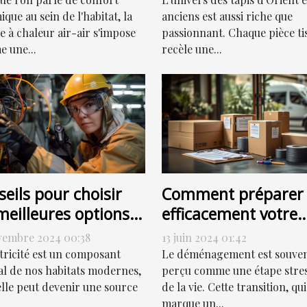
que au sein de l'habitat, la
anciens est aussi riche que
 à chaleur air-air s'impose
passionnant. Chaque pièce ti
 une...
recèle une...
eils pour choisir
Comment préparer
meilleures options
efficacement votre
dépannage
déménagement po
vembre 2024 00:38
13 juin 2024 01:42
trique
une transition en
ctricité est un composant
Le déménagement est souve
douceur
al de nos habitats modernes,
perçu comme une étape stre
elle peut devenir une source
de la vie. Cette transition, qui
marque un...