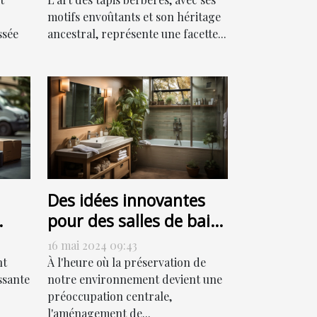
motifs envoûtants et son héritage
ssée
ancestral, représente une facette...
Des idées innovantes
pour des salles de bain
ur
respectueuses de
16 mai 2024 09:43
l'environnement
nt
À l'heure où la préservation de
ssante
notre environnement devient une
préoccupation centrale,
l'aménagement de...