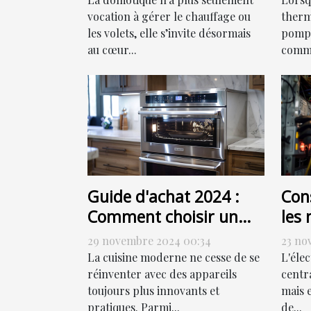
vocation à gérer le chauffage ou
thermi
les volets, elle s’invite désormais
pompe
au cœur...
comme
Guide d'achat 2024 :
Cons
Comment choisir un
les 
four combiné à vapeur
de 
29 novembre 2024 00:34
23 no
élec
La cuisine moderne ne cesse de se
L'éle
réinventer avec des appareils
centr
toujours plus innovants et
mais 
pratiques. Parmi...
de...