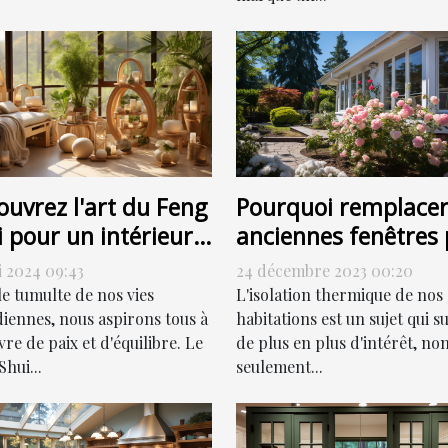
Pourquoi remplacer
ouvrez l'art du Feng
anciennes fenêtres 
 pour un intérieur
des fenêtres PVC pe
monieux
24 décembre 2023 00:20
i 2024 09:43
contribuer à la
L'isolation thermique de nos
le tumulte de nos vies
réduction de votre
habitations est un sujet qui su
diennes, nous aspirons tous à
de plus en plus d'intérêt, no
re de paix et d'équilibre. Le
facture énergétique
seulement...
hui...