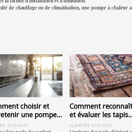
t la facilité d'installation et d'utilisation.
unité de chauffage ou de climatisation, une pompe à chaleur a
ment choisir et
Comment reconnaît
retenir une pompe à
et évaluer les tapis
eur air-air
d'Orient et anciens
ier 2025 01:12
14 janvier 2025 01:52
icacement
pour la vente
ue l'on parle de confort
L'univers des tapis d'Orient e