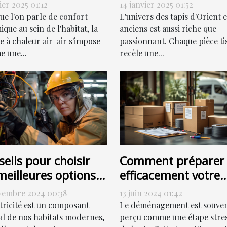
eur air-air
d'Orient et anciens
ier 2025 01:12
14 janvier 2025 01:52
icacement
pour la vente
ue l'on parle de confort
L'univers des tapis d'Orient e
que au sein de l'habitat, la
anciens est aussi riche que
 à chaleur air-air s'impose
passionnant. Chaque pièce ti
 une...
recèle une...
eils pour choisir
Comment préparer
meilleures options
efficacement votre
dépannage
déménagement po
vembre 2024 00:38
13 juin 2024 01:42
trique
une transition en
ctricité est un composant
Le déménagement est souve
douceur
al de nos habitats modernes,
perçu comme une étape stre