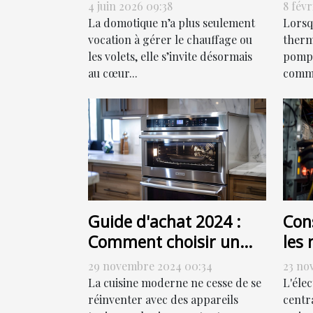
allumer, programmer
chal
4 juin 2026 09:38
8 févr
ou sensoriser ?
eff
La domotique n’a plus seulement
Lorsq
vocation à gérer le chauffage ou
thermi
les volets, elle s’invite désormais
pompe
au cœur...
comme
Guide d'achat 2024 :
Cons
Comment choisir un
les 
four combiné à vapeur
de 
29 novembre 2024 00:34
23 no
élec
La cuisine moderne ne cesse de se
L'éle
réinventer avec des appareils
centr