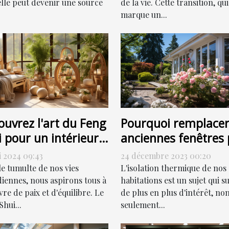
elle peut devenir une source
de la vie. Cette transition, qui
marque un...
Pourquoi remplacer
ouvrez l'art du Feng
anciennes fenêtres 
 pour un intérieur
des fenêtres PVC pe
monieux
24 décembre 2023 00:20
i 2024 09:43
contribuer à la
L'isolation thermique de nos
le tumulte de nos vies
réduction de votre
habitations est un sujet qui su
diennes, nous aspirons tous à
de plus en plus d'intérêt, no
re de paix et d'équilibre. Le
facture énergétique
seulement...
hui...