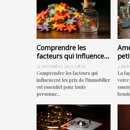
Comprendre les
Amé
facteurs qui influencent
peti
les prix de l'immobilier
com
13 novembre 2023 08:16
2 nov
Comprendre les facteurs qui
La fa
influencent les prix de l'immobilier
votre
est essentiel pour toute
essen
personne...
besoin