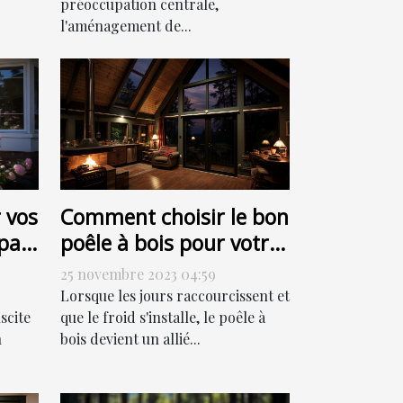
préoccupation centrale,
l'aménagement de...
 vos
Comment choisir le bon
par
poêle à bois pour votre
ut
habitation
25 novembre 2023 04:59
Lorsque les jours raccourcissent et
scite
que le froid s'installe, le poêle à
n
bois devient un allié...