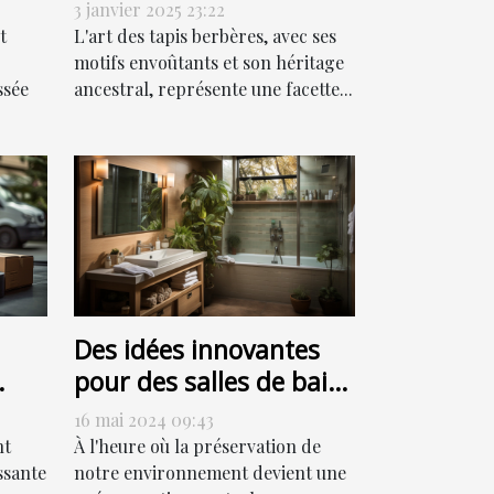
culturel
3 janvier 2025 23:22
t
L'art des tapis berbères, avec ses
motifs envoûtants et son héritage
ssée
ancestral, représente une facette...
Des idées innovantes
pour des salles de bain
ur
respectueuses de
16 mai 2024 09:43
l'environnement
nt
À l'heure où la préservation de
ssante
notre environnement devient une