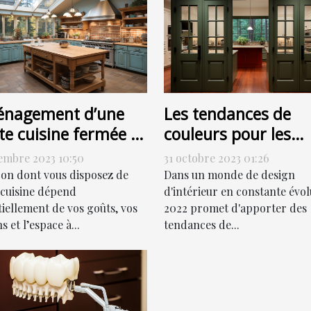
nagement d’une
Les tendances de
te cuisine fermée :
couleurs pour les
ment s’y prendre ?
portes de couloir en
embre 2023 10:50
31 octobre 2023 01:26
2022
çon dont vous disposez de
Dans un monde de design
 cuisine dépend
d'intérieur en constante évol
tiellement de vos goûts, vos
2022 promet d'apporter des
s et l’espace à...
tendances de...