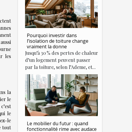
ectent
pannes
nnent
Pourquoi investir dans
l’isolation de toiture change
aussi
vraiment la donne
ourne
Jusqu’à 30 % des pertes de chaleur
r les
d’un logement peuvent passer
par la toiture, selon l’Ademe, et...
ns la
ier le
 c’est
ui le
tez-le
Le mobilier du futur : quand
 tout
fonctionnalité rime avec audace