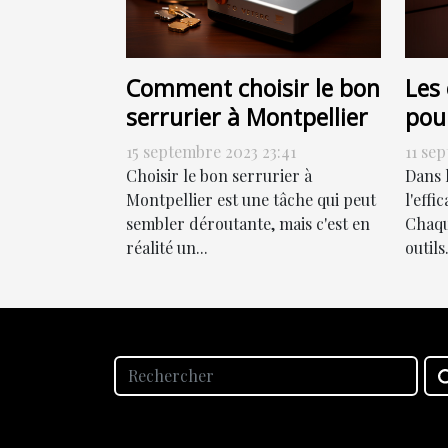
Comment choisir le bon
Les 
serrurier à Montpellier
pou
effi
15 septembre 2023 23:41
11 se
Choisir le bon serrurier à
Dans 
Montpellier est une tâche qui peut
l'effi
sembler déroutante, mais c'est en
Chaqu
réalité un...
outils.