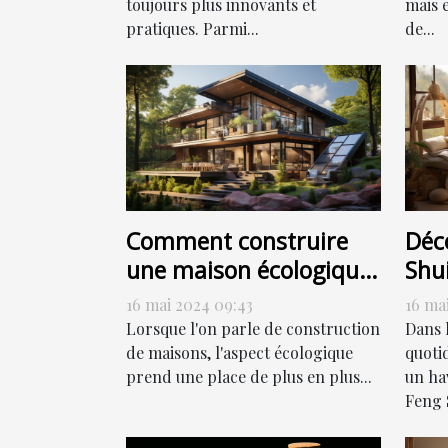
toujours plus innovants et
mais 
pratiques. Parmi...
de...
Comment construire
Déc
une maison écologique
Shui
sans sacrifier le style
har
16 mai 2024 09:43
16 ma
Lorsque l'on parle de construction
Dans 
de maisons, l'aspect écologique
quoti
prend une place de plus en plus...
un hav
Feng S