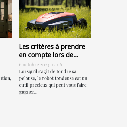
Les critères à prendre
en compte lors de
l'achat d'un robot
6 octobre 2023 02:06
tondeuse
Lorsqu'il s'agit de tondre sa
ution,
pelouse, le robot tondeuse est un
outil précieux qui peut vous faire
gagner...