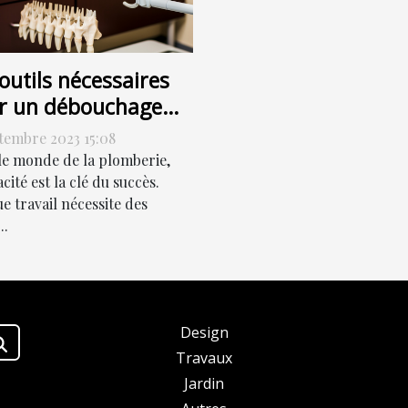
outils nécessaires
r un débouchage
cace
ptembre 2023 15:08
le monde de la plomberie,
cacité est la clé du succès.
e travail nécessite des
..
Design
Travaux
Jardin