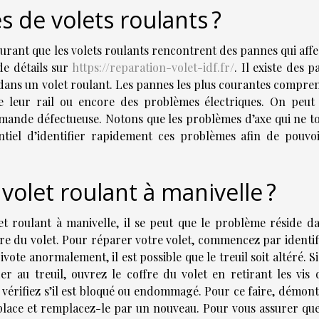
s de volets roulants ?
courant que les volets roulants rencontrent des pannes qui aff
de détails sur
https://reparation-volet-idf.fr/
. Il existe des 
 dans un volet roulant. Les pannes les plus courantes compre
de leur rail ou encore des problèmes électriques. On peut 
mande défectueuse. Notons que les problèmes d’axe qui ne t
entiel d’identifier rapidement ces problèmes afin de pouvoi
olet roulant à manivelle ?
t roulant à manivelle, il se peut que le problème réside da
ffre du volet. Pour réparer votre volet, commencez par identif
vote anormalement, il est possible que le treuil soit altéré. Si
r au treuil, ouvrez le coffre du volet en retirant les vis q
t vérifiez s’il est bloqué ou endommagé. Pour ce faire, démon
 place et remplacez-le par un nouveau. Pour vous assurer que