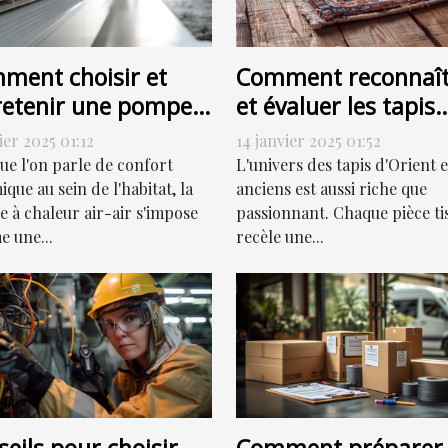
ment choisir et
Comment reconnaît
retenir une pompe à
et évaluer les tapis
eur air-air
d'Orient et anciens
ier 2025 01:12
14 janvier 2025 01:52
icacement
pour la vente
ue l'on parle de confort
L'univers des tapis d'Orient e
que au sein de l'habitat, la
anciens est aussi riche que
 à chaleur air-air s'impose
passionnant. Chaque pièce ti
 une...
recèle une...