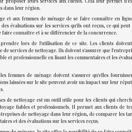
our proposer leurs services aux clients. Cela leur permet d'é
s dans leur région.
ge et aux femmes de ménage de se faire connaître en ligne
des évaluations sur les services qu'ils ont reçus, ce qui peut
e faire connaître et à se différencier de la concurrence.
rendre lors de l'utilisation de ce site. Les clients doivent
e de services de nettoyage. Ils doivent s'assurer que l'entrepr
ble et professionnelle en lisant les commentaires et les évalu
les femmes de ménage doivent s'assurer qu'elles fournisse
tions laissées sur le site peuvent avoir un impact sur leur répu
s.
 de nettoyage est un outil utile pour les clients qui cherch
toyage fiables et professionnels. Il permet aux clients de tr
reprises de nettoyage dans leur région, de comparer les tari
aires et des évaluations sur les services reçus.
mes de ménage, le site offre la possibilité de se faire connaî