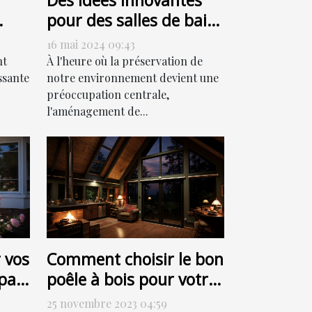
Des idées innovantes
pour des salles de bain
ur
respectueuses de
16 mai 2024 09:43
l'environnement
nt
À l'heure où la préservation de
ssante
notre environnement devient une
préoccupation centrale,
l'aménagement de...
 vos
Comment choisir le bon
par
poêle à bois pour votre
ut
habitation
25 novembre 2023 04:59