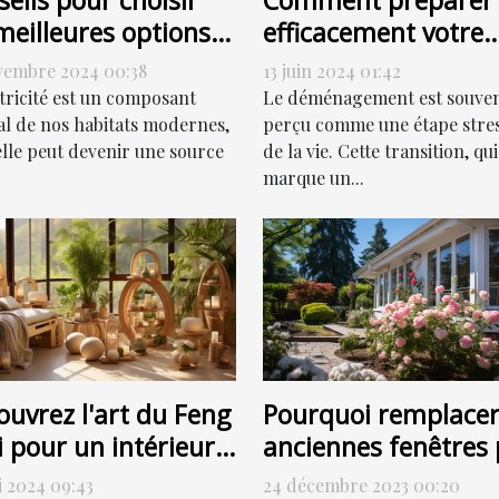
eils pour choisir
Comment préparer
meilleures options
efficacement votre
dépannage
déménagement po
vembre 2024 00:38
13 juin 2024 01:42
trique
une transition en
ctricité est un composant
Le déménagement est souve
douceur
al de nos habitats modernes,
perçu comme une étape stre
elle peut devenir une source
de la vie. Cette transition, qui
marque un...
Pourquoi remplacer
ouvrez l'art du Feng
anciennes fenêtres 
 pour un intérieur
des fenêtres PVC pe
monieux
24 décembre 2023 00:20
i 2024 09:43