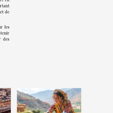
rtant
 et de
r les
ntenir
r des