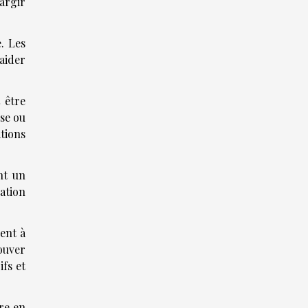
largir
. Les
 aider
 être
ise ou
ations
nt un
tation
ent à
ouver
fs et
tre en