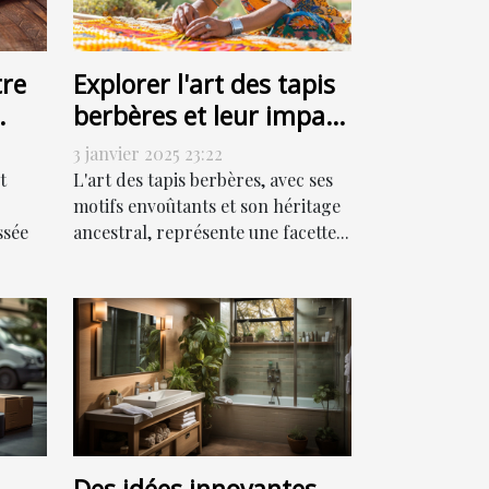
re
Explorer l'art des tapis
berbères et leur impact
culturel
3 janvier 2025 23:22
t
L'art des tapis berbères, avec ses
motifs envoûtants et son héritage
ssée
ancestral, représente une facette...