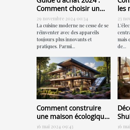
Guide d'achat 2024 :
Cons
Comment choisir un
les 
four combiné à vapeur
de 
29 novembre 2024 00:34
23 no
élec
La cuisine moderne ne cesse de se
L'éle
réinventer avec des appareils
centr
toujours plus innovants et
mais 
pratiques. Parmi...
de...
Comment construire
Déc
une maison écologique
Shui
sans sacrifier le style
har
16 mai 2024 09:43
16 ma