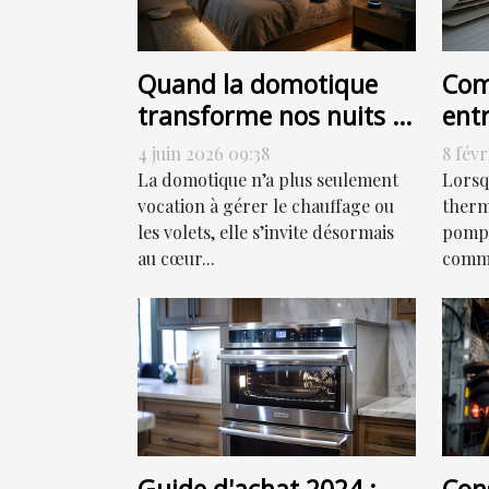
Quand la domotique
Com
transforme nos nuits :
ent
allumer, programmer
chal
4 juin 2026 09:38
8 févr
ou sensoriser ?
eff
La domotique n’a plus seulement
Lorsq
vocation à gérer le chauffage ou
thermi
les volets, elle s’invite désormais
pompe
au cœur...
comme