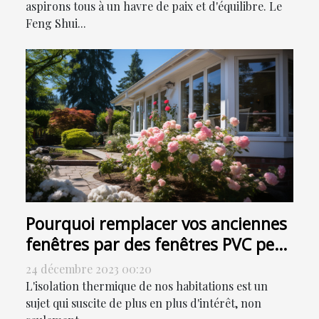
aspirons tous à un havre de paix et d'équilibre. Le
Feng Shui...
Pourquoi remplacer vos anciennes
fenêtres par des fenêtres PVC peut
contribuer à la réduction de votre
24 décembre 2023 00:20
facture énergétique
L'isolation thermique de nos habitations est un
sujet qui suscite de plus en plus d'intérêt, non