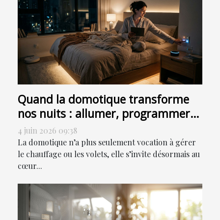
Quand la domotique transforme
nos nuits : allumer, programmer
ou sensoriser ?
4 juin 2026 09:38
La domotique n’a plus seulement vocation à gérer
le chauffage ou les volets, elle s’invite désormais au
cœur...