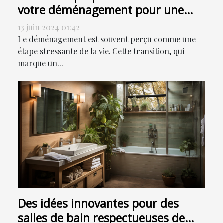
votre déménagement pour une
transition en douceur
13 juin 2024 01:42
Le déménagement est souvent perçu comme une
étape stressante de la vie. Cette transition, qui
marque un...
Des idées innovantes pour des
salles de bain respectueuses de