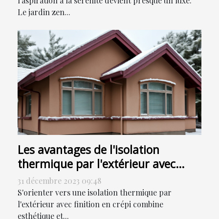
l'aspiration à la sérénité devient presque un luxe.
Le jardin zen...
Les avantages de l'isolation
thermique par l'extérieur avec
finition en crépi
31 décembre 2023 09:48
S'orienter vers une isolation thermique par
l'extérieur avec finition en crépi combine
esthétique et...