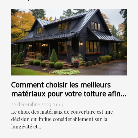
Comment choisir les meilleurs
matériaux pour votre toiture afin
de réduire le besoin de
22 décembre 2023 01:14
démoussage
Le choix des matériaux de couverture est une
décision qui influe considérablement sur la
longévité et...