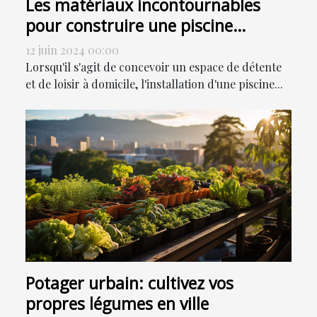
Les matériaux incontournables
pour construire une piscine
durable
12 juin 2024 00:00
Lorsqu'il s'agit de concevoir un espace de détente
et de loisir à domicile, l'installation d'une piscine...
Potager urbain: cultivez vos
propres légumes en ville