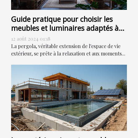
Guide pratique pour choisir les
meubles et luminaires adaptés à
votre pergola
12 août 2024 01:18
La pergola, véritable extension de l'espace de vie
extérieur, se prête à la relaxation et aux moments...