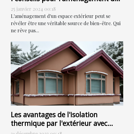
votre jardin
25 janvier 2024 00:18
L'aménagement d'un espace extérieur peut se
révéler être une véritable source de bien-être. Qui
ne rêve pas...
Les avantages de l'isolation
thermique par l'extérieur avec
finition en crépi
31 décembre 2023 09:48