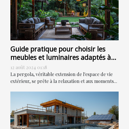
Guide pratique pour choisir les
meubles et luminaires adaptés à
votre pergola
12 août 2024 01:18
La pergola, véritable extension de l'espace de vie
extérieur, se prête à la relaxation et aux moments...