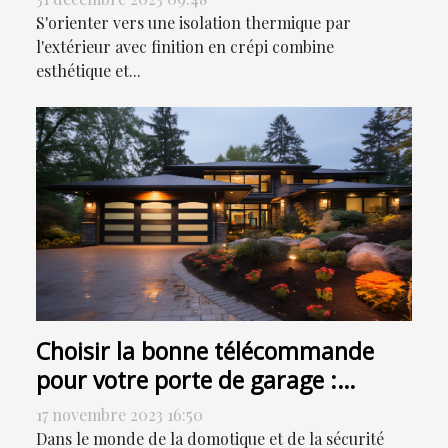
S'orienter vers une isolation thermique par
l'extérieur avec finition en crépi combine
esthétique et...
Choisir la bonne télécommande
pour votre porte de garage :
critères et options
17 novembre 2023 16:50
Dans le monde de la domotique et de la sécurité