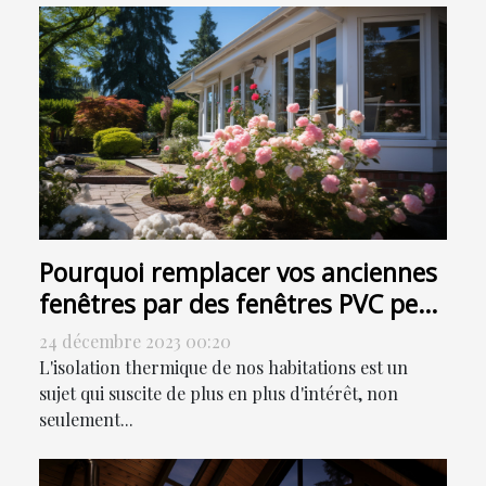
Pourquoi remplacer vos anciennes
fenêtres par des fenêtres PVC peut
contribuer à la réduction de votre
24 décembre 2023 00:20
facture énergétique
L'isolation thermique de nos habitations est un
sujet qui suscite de plus en plus d'intérêt, non
seulement...