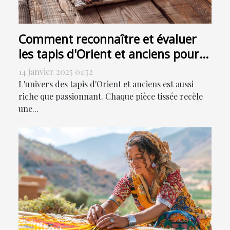
Comment reconnaître et évaluer
les tapis d'Orient et anciens pour
la vente
14 janvier 2025 01:52
L'univers des tapis d'Orient et anciens est aussi
riche que passionnant. Chaque pièce tissée recèle
une...