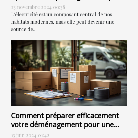
23 novembre 2024 00:38
L'électricité est un composant central de nos
habitats modernes, mais elle peut devenir une
source de...
Comment préparer efficacement
votre déménagement pour une
transition en douceur
13 juin 2024 01:42