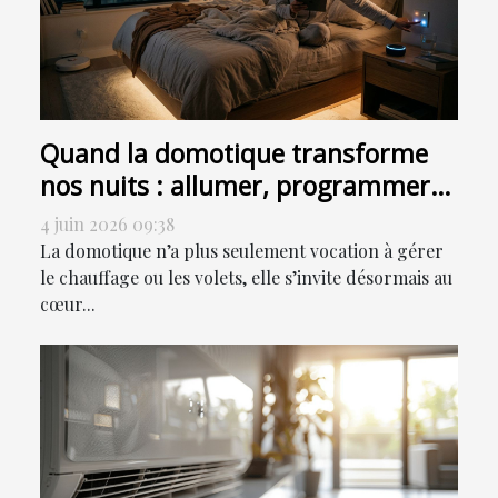
Quand la domotique transforme
nos nuits : allumer, programmer
ou sensoriser ?
4 juin 2026 09:38
La domotique n’a plus seulement vocation à gérer
le chauffage ou les volets, elle s’invite désormais au
cœur...