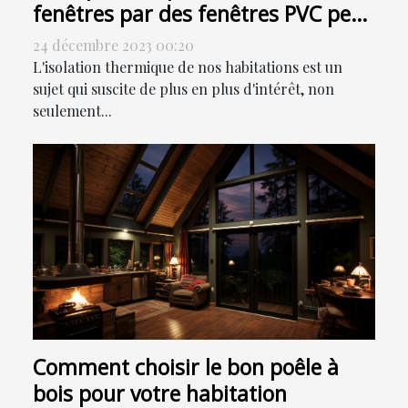
fenêtres par des fenêtres PVC peut
contribuer à la réduction de votre
24 décembre 2023 00:20
facture énergétique
L'isolation thermique de nos habitations est un
sujet qui suscite de plus en plus d'intérêt, non
seulement...
Comment choisir le bon poêle à
bois pour votre habitation