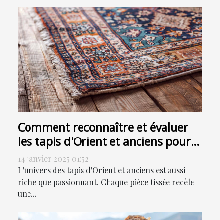
Comment reconnaître et évaluer
les tapis d'Orient et anciens pour
la vente
14 janvier 2025 01:52
L'univers des tapis d'Orient et anciens est aussi
riche que passionnant. Chaque pièce tissée recèle
une...