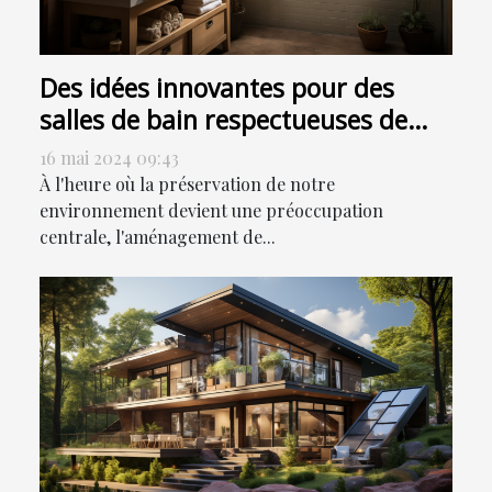
Des idées innovantes pour des
salles de bain respectueuses de
l'environnement
16 mai 2024 09:43
À l'heure où la préservation de notre
environnement devient une préoccupation
centrale, l'aménagement de...