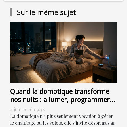
Sur le même sujet
Quand la domotique transforme
nos nuits : allumer, programmer
ou sensoriser ?
4 juin 2026 09:38
La domotique n’a plus seulement vocation à gérer
le chauffage ou les volets, elle s’invite désormais au