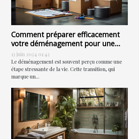
Comment préparer efficacement
votre déménagement pour une
transition en douceur
13 juin 2024 01:42
Le déménagement est souvent perçu comme une
étape stressante de la vie. Cette transition, qui
marque un...