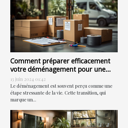
Comment préparer efficacement
votre déménagement pour une
transition en douceur
13 juin 2024 01:42
Le déménagement est souvent perçu comme une
étape stressante de la vie. Cette transition, qui
marque un...