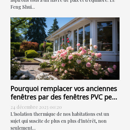
Feng Shui...
Pourquoi remplacer vos anciennes
fenêtres par des fenêtres PVC peut
contribuer à la réduction de votre
24 décembre 2023 00:20
facture énergétique
L'isolation thermique de nos habitations est un
sujet qui suscite de plus en plus d'intérêt, non
seulement...