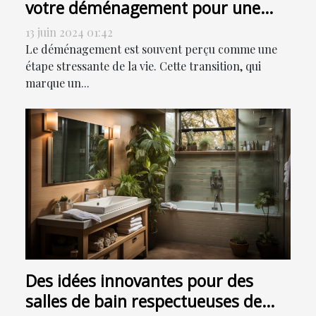
votre déménagement pour une
transition en douceur
13 juin 2024 01:42
Le déménagement est souvent perçu comme une
étape stressante de la vie. Cette transition, qui
marque un...
Des idées innovantes pour des
salles de bain respectueuses de