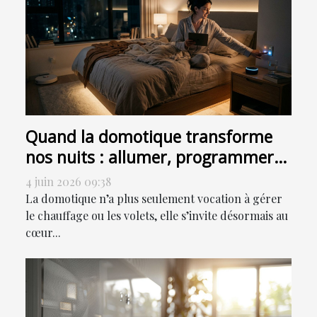
Quand la domotique transforme
nos nuits : allumer, programmer
ou sensoriser ?
4 juin 2026 09:38
La domotique n’a plus seulement vocation à gérer
le chauffage ou les volets, elle s’invite désormais au
cœur...