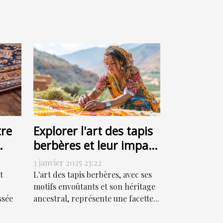
re
Explorer l'art des tapis
berbères et leur impact
culturel
3 janvier 2025 23:22
t
L'art des tapis berbères, avec ses
motifs envoûtants et son héritage
ssée
ancestral, représente une facette...