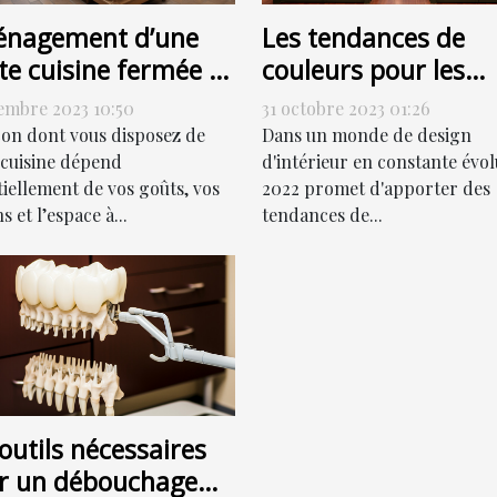
nagement d’une
Les tendances de
te cuisine fermée :
couleurs pour les
ment s’y prendre ?
portes de couloir en
embre 2023 10:50
31 octobre 2023 01:26
2022
çon dont vous disposez de
Dans un monde de design
 cuisine dépend
d'intérieur en constante évol
tiellement de vos goûts, vos
2022 promet d'apporter des
s et l’espace à...
tendances de...
outils nécessaires
r un débouchage