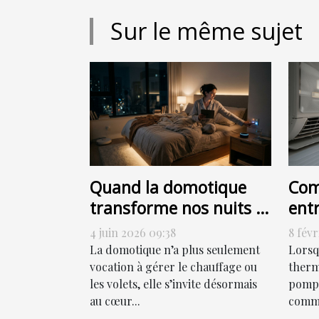
Sur le même sujet
Quand la domotique
Com
transforme nos nuits :
ent
allumer, programmer
chal
4 juin 2026 09:38
8 févr
ou sensoriser ?
eff
La domotique n’a plus seulement
Lorsq
vocation à gérer le chauffage ou
thermi
les volets, elle s’invite désormais
pompe
au cœur...
comme