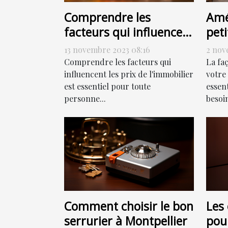
Comprendre les
Amé
facteurs qui influencent
peti
les prix de l'immobilier
com
13 novembre 2023 08:16
2 nov
Comprendre les facteurs qui
La fa
influencent les prix de l'immobilier
votre
est essentiel pour toute
essen
personne...
besoin
Comment choisir le bon
Les 
serrurier à Montpellier
pou