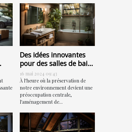
Des idées innovantes
pour des salles de bain
ur
respectueuses de
16 mai 2024 09:43
l'environnement
nt
À l'heure où la préservation de
ssante
notre environnement devient une
préoccupation centrale,
l'aménagement de...