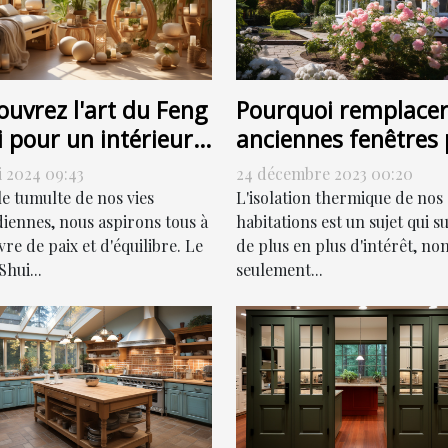
Pourquoi remplacer
ouvrez l'art du Feng
anciennes fenêtres 
 pour un intérieur
des fenêtres PVC pe
monieux
24 décembre 2023 00:20
i 2024 09:43
contribuer à la
L'isolation thermique de nos
le tumulte de nos vies
réduction de votre
habitations est un sujet qui su
diennes, nous aspirons tous à
de plus en plus d'intérêt, no
re de paix et d'équilibre. Le
facture énergétique
seulement...
hui...