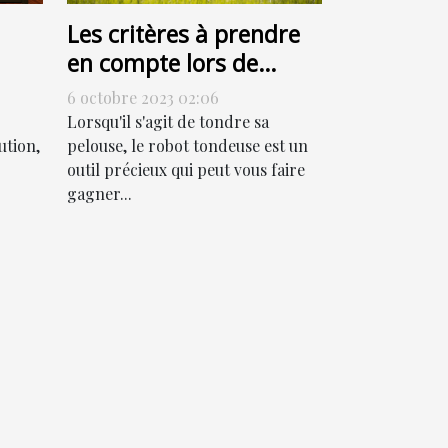
Les critères à prendre
en compte lors de
l'achat d'un robot
6 octobre 2023 02:06
tondeuse
Lorsqu'il s'agit de tondre sa
ution,
pelouse, le robot tondeuse est un
outil précieux qui peut vous faire
gagner...