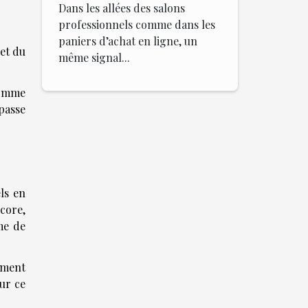
Dans les allées des salons
professionnels comme dans les
paniers d’achat en ligne, un
 et du
même signal...
Comme
épasse
ls en
core,
me de
ement
ur ce