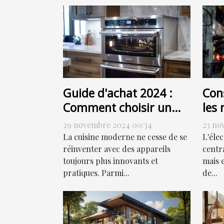
Guide d'achat 2024 :
Cons
Comment choisir un
les 
four combiné à vapeur
de 
29 novembre 2024 00:34
23 no
élec
La cuisine moderne ne cesse de se
L'éle
réinventer avec des appareils
centr
toujours plus innovants et
mais 
pratiques. Parmi...
de...