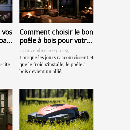
 vos
Comment choisir le bon
par
poêle à bois pour votre
ut
habitation
25 novembre 2023 04:59
Lorsque les jours raccourcissent et
scite
que le froid s'installe, le poêle à
n
bois devient un allié...