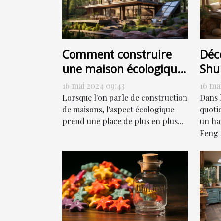
Comment construire
Déc
une maison écologique
Shui
sans sacrifier le style
har
16 mai 2024 09:43
16 ma
Lorsque l'on parle de construction
Dans 
de maisons, l'aspect écologique
quoti
prend une place de plus en plus...
un hav
Feng S