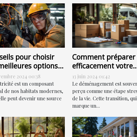
eils pour choisir
Comment préparer
meilleures options
efficacement votre
dépannage
déménagement po
vembre 2024 00:38
13 juin 2024 01:42
trique
une transition en
ctricité est un composant
Le déménagement est souve
douceur
al de nos habitats modernes,
perçu comme une étape stre
elle peut devenir une source
de la vie. Cette transition, qui
marque un...