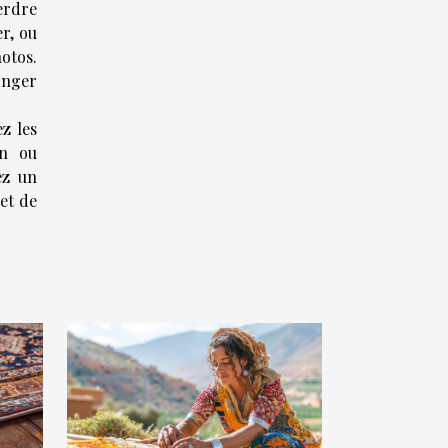
erdre
r, ou
otos.
onger
z les
on ou
ez un
et de