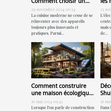
Comment choisir un
les 
four combiné à vapeur
de 
29 novembre 2024 00:34
23 no
élec
La cuisine moderne ne cesse de se
L'éle
réinventer avec des appareils
centr
toujours plus innovants et
mais 
pratiques. Parmi...
de...
Comment construire
Déc
une maison écologique
Shui
sans sacrifier le style
har
16 mai 2024 09:43
16 ma
Lorsque l'on parle de construction
Dans 