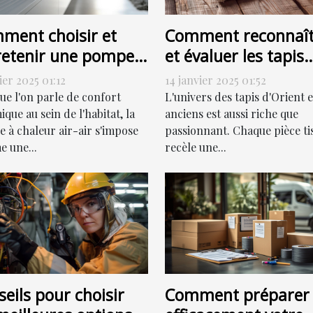
ment choisir et
Comment reconnaît
retenir une pompe à
et évaluer les tapis
eur air-air
d'Orient et anciens
ier 2025 01:12
14 janvier 2025 01:52
icacement
pour la vente
ue l'on parle de confort
L'univers des tapis d'Orient e
que au sein de l'habitat, la
anciens est aussi riche que
 à chaleur air-air s'impose
passionnant. Chaque pièce ti
 une...
recèle une...
eils pour choisir
Comment préparer