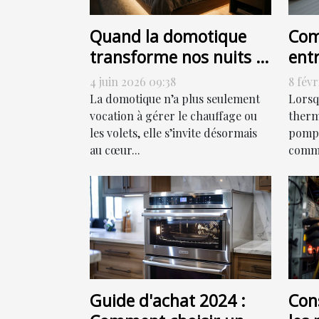
Quand la domotique
Com
transforme nos nuits :
ent
allumer, programmer
chal
4 juin 2026 09:38
8 févr
ou sensoriser ?
eff
La domotique n’a plus seulement
Lorsq
vocation à gérer le chauffage ou
thermi
les volets, elle s’invite désormais
pompe
au cœur...
comme
Guide d'achat 2024 :
Cons