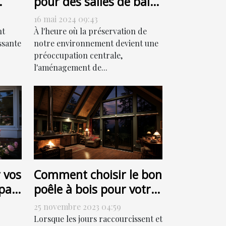
pour des salles de bain
ur
respectueuses de
16 mai 2024 09:43
l'environnement
nt
À l'heure où la préservation de
ssante
notre environnement devient une
préoccupation centrale,
l'aménagement de...
 vos
Comment choisir le bon
par
poêle à bois pour votre
ut
habitation
25 novembre 2023 04:59
Lorsque les jours raccourcissent et