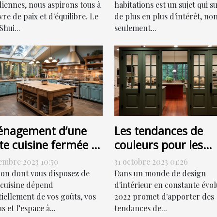
réduction de votre
habitations est un sujet qui su
diennes, nous aspirons tous à
de plus en plus d'intérêt, no
re de paix et d'équilibre. Le
facture énergétique
seulement...
hui...
nagement d’une
Les tendances de
te cuisine fermée :
couleurs pour les
ment s’y prendre ?
portes de couloir en
embre 2023 10:50
31 octobre 2023 01:26
2022
çon dont vous disposez de
Dans un monde de design
 cuisine dépend
d'intérieur en constante évol
tiellement de vos goûts, vos
2022 promet d'apporter des
s et l’espace à...
tendances de...