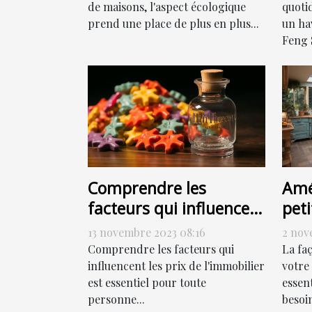
de maisons, l'aspect écologique
quoti
prend une place de plus en plus...
un hav
Feng S
Comprendre les
Amé
facteurs qui influencent
peti
les prix de l'immobilier
com
13 novembre 2023 08:16
2 nov
Comprendre les facteurs qui
La fa
influencent les prix de l'immobilier
votre
est essentiel pour toute
essen
personne...
besoin