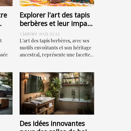
re
Explorer l'art des tapis
berbères et leur impact
culturel
3 janvier 2025 23:22
t
L'art des tapis berbères, avec ses
motifs envoûtants et son héritage
ssée
ancestral, représente une facette...
Des idées innovantes