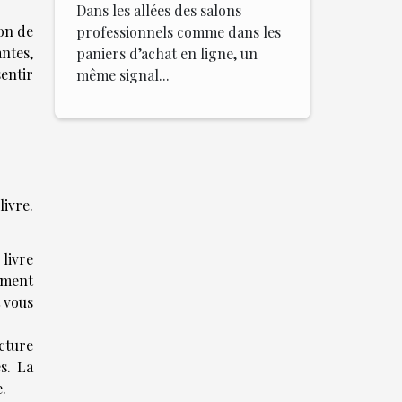
Dans les allées des salons
ion de
professionnels comme dans les
ntes,
paniers d’achat en ligne, un
entir
même signal...
ivre.
 livre
ement
t vous
cture
s. La
.