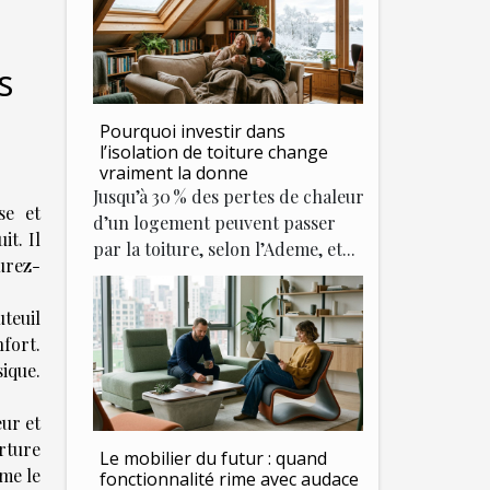
s
Pourquoi investir dans
l’isolation de toiture change
vraiment la donne
Jusqu’à 30 % des pertes de chaleur
se et
d’un logement peuvent passer
it. Il
par la toiture, selon l’Ademe, et...
urez-
teuil
fort.
sique.
ur et
erture
Le mobilier du futur : quand
me le
fonctionnalité rime avec audace