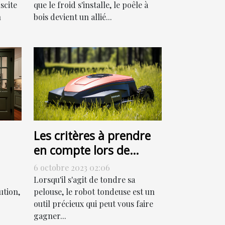
scite
que le froid s'installe, le poêle à
n
bois devient un allié...
Les critères à prendre
en compte lors de
l'achat d'un robot
6 octobre 2023 02:06
tondeuse
Lorsqu'il s'agit de tondre sa
ution,
pelouse, le robot tondeuse est un
outil précieux qui peut vous faire
gagner...