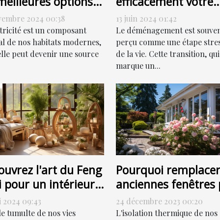
meilleures options
efficacement votre
dépannage
déménagement po
vembre 2024 00:38
13 juin 2024 01:42
trique
une transition en
ctricité est un composant
Le déménagement est souve
douceur
al de nos habitats modernes,
perçu comme une étape stre
elle peut devenir une source
de la vie. Cette transition, qui
marque un...
Pourquoi remplacer
ouvrez l'art du Feng
anciennes fenêtres 
 pour un intérieur
des fenêtres PVC pe
monieux
24 décembre 2023 00:20
i 2024 09:43
contribuer à la
L'isolation thermique de nos
le tumulte de nos vies