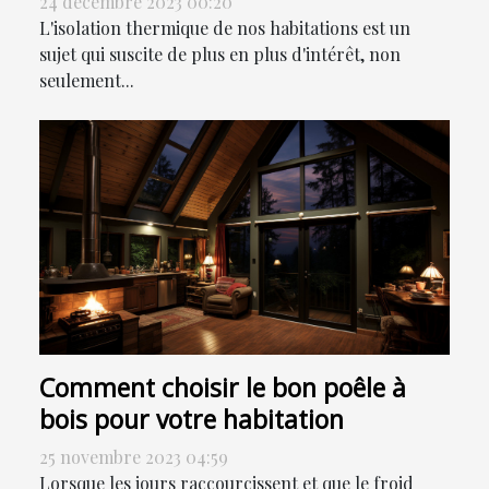
24 décembre 2023 00:20
facture énergétique
L'isolation thermique de nos habitations est un
sujet qui suscite de plus en plus d'intérêt, non
seulement...
Comment choisir le bon poêle à
bois pour votre habitation
25 novembre 2023 04:59
Lorsque les jours raccourcissent et que le froid