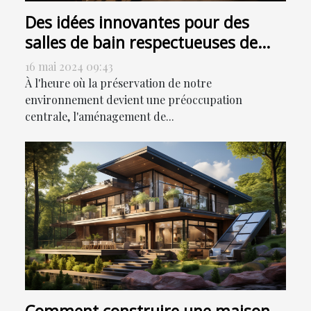
Des idées innovantes pour des
salles de bain respectueuses de
l'environnement
16 mai 2024 09:43
À l'heure où la préservation de notre
environnement devient une préoccupation
centrale, l'aménagement de...