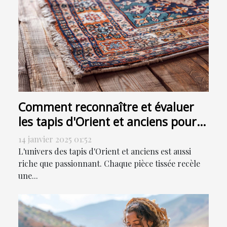
Comment reconnaître et évaluer
les tapis d'Orient et anciens pour
la vente
14 janvier 2025 01:52
L'univers des tapis d'Orient et anciens est aussi
riche que passionnant. Chaque pièce tissée recèle
une...