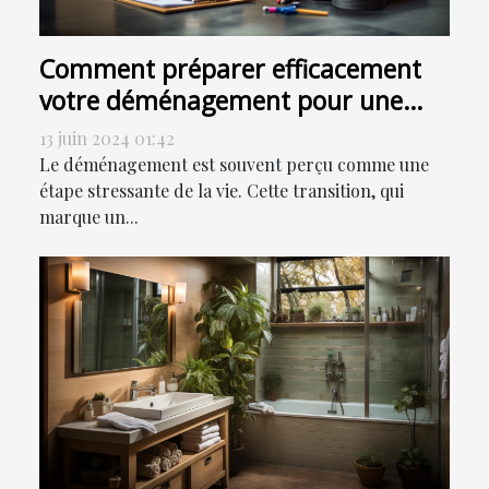
Comment préparer efficacement
votre déménagement pour une
transition en douceur
13 juin 2024 01:42
Le déménagement est souvent perçu comme une
étape stressante de la vie. Cette transition, qui
marque un...