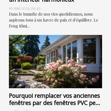
16 mai 2024 09:43
Dans le tumulte de nos vies quotidiennes, nous
aspirons tous à un havre de paix et d'équilibre. Le
Feng Shui...
Pourquoi remplacer vos anciennes
fenêtres par des fenêtres PVC peut
contribuer à la réduction de votre