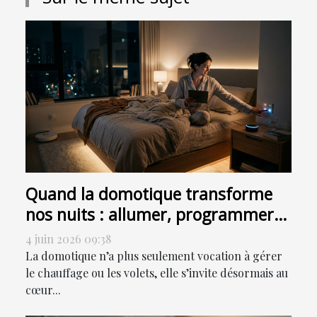
Quand la domotique transforme
nos nuits : allumer, programmer
ou sensoriser ?
4 juin 2026 09:38
La domotique n’a plus seulement vocation à gérer
le chauffage ou les volets, elle s’invite désormais au
cœur...