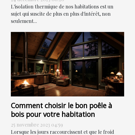
facture énergétique
L'isolation thermique de nos habitations est un
sujet qui suscite de plus en plus d'intérêt, non
seulement...
Comment choisir le bon poêle à
bois pour votre habitation
25 novembre 2023 04:59
Lorsque les jours raccourcissent et que le froid