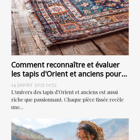
Comment reconnaître et évaluer
les tapis d'Orient et anciens pour
la vente
14 janvier 2025 01:52
L'univers des tapis d'Orient et anciens est aussi
riche que passionnant. Chaque pièce tissée recèle
une...