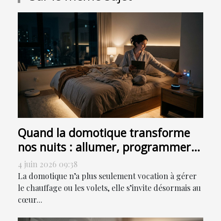
Quand la domotique transforme
nos nuits : allumer, programmer
ou sensoriser ?
4 juin 2026 09:38
La domotique n’a plus seulement vocation à gérer
le chauffage ou les volets, elle s’invite désormais au
cœur...