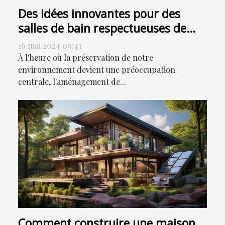
Des idées innovantes pour des
salles de bain respectueuses de
l'environnement
16 mai 2024 09:43
À l'heure où la préservation de notre
environnement devient une préoccupation
centrale, l'aménagement de...
Comment construire une maison