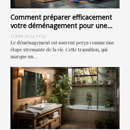
Comment préparer efficacement
votre déménagement pour une
transition en douceur
13 juin 2024 01:42
Le déménagement est souvent perçu comme une
étape stressante de la vie. Cette transition, qui
marque un...