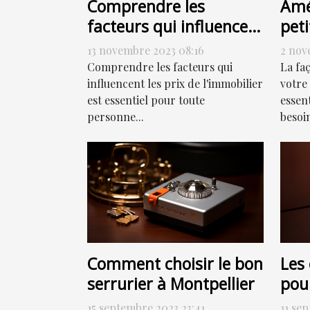
Comprendre les
Amé
facteurs qui influencent
peti
les prix de l'immobilier
com
13 novembre 2023 08:16
2 nov
Comprendre les facteurs qui
La fa
influencent les prix de l'immobilier
votre
est essentiel pour toute
essen
personne...
besoin
Comment choisir le bon
Les 
serrurier à Montpellier
pou
effi
15 septembre 2023 23:41
11 se