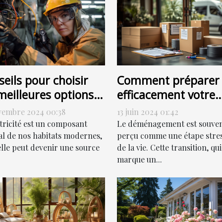
eils pour choisir
Comment préparer
meilleures options
efficacement votre
dépannage
déménagement po
vembre 2024 00:38
13 juin 2024 01:42
trique
une transition en
ctricité est un composant
Le déménagement est souve
douceur
al de nos habitats modernes,
perçu comme une étape stre
elle peut devenir une source
de la vie. Cette transition, qui
marque un...