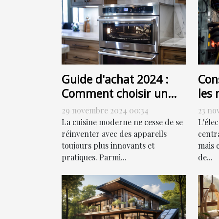
Guide d'achat 2024 :
Cons
Comment choisir un
les 
four combiné à vapeur
de 
29 novembre 2024 00:34
23 no
élec
La cuisine moderne ne cesse de se
L'éle
réinventer avec des appareils
centr
toujours plus innovants et
mais 
pratiques. Parmi...
de...