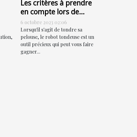
Les critères à prendre
en compte lors de
l'achat d'un robot
6 octobre 2023 02:06
tondeuse
Lorsqu'il s'agit de tondre sa
ution,
pelouse, le robot tondeuse est un
outil précieux qui peut vous faire
gagner...