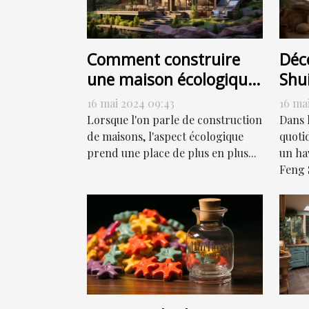
Comment construire
Déc
une maison écologique
Shui
sans sacrifier le style
har
16 mai 2024 09:43
16 ma
Lorsque l'on parle de construction
Dans 
de maisons, l'aspect écologique
quoti
prend une place de plus en plus...
un hav
Feng S