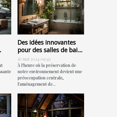
Des idées innovantes
pour des salles de bain
ur
respectueuses de
16 mai 2024 09:43
l'environnement
nt
À l'heure où la préservation de
ssante
notre environnement devient une
préoccupation centrale,
l'aménagement de...