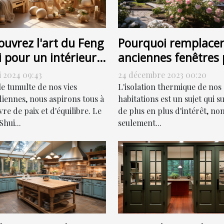
Pourquoi remplacer
ouvrez l'art du Feng
anciennes fenêtres 
 pour un intérieur
des fenêtres PVC pe
monieux
24 décembre 2023 00:20
i 2024 09:43
contribuer à la
L'isolation thermique de nos
le tumulte de nos vies
réduction de votre
habitations est un sujet qui su
diennes, nous aspirons tous à
de plus en plus d'intérêt, no
re de paix et d'équilibre. Le
facture énergétique
seulement...
hui...