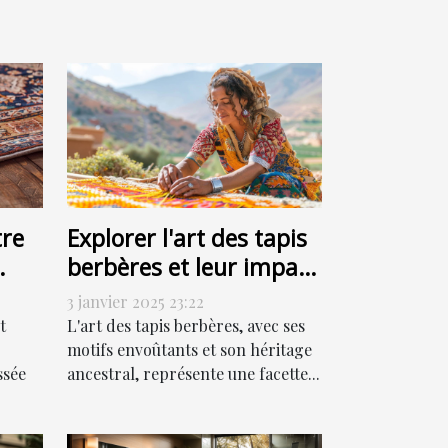
re
Explorer l'art des tapis
berbères et leur impact
culturel
3 janvier 2025 23:22
t
L'art des tapis berbères, avec ses
motifs envoûtants et son héritage
ssée
ancestral, représente une facette...