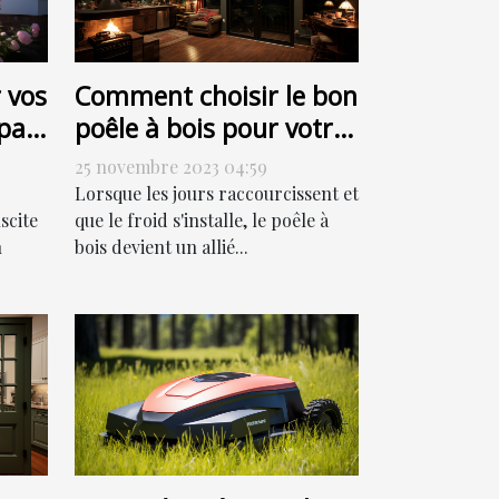
 vos
Comment choisir le bon
par
poêle à bois pour votre
ut
habitation
25 novembre 2023 04:59
Lorsque les jours raccourcissent et
scite
que le froid s'installe, le poêle à
n
bois devient un allié...