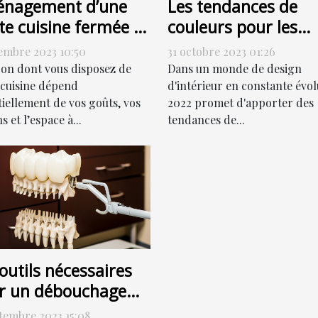
nagement d’une
Les tendances de
te cuisine fermée :
couleurs pour les
ment s’y prendre ?
portes de couloir en
embre 2023 10:50
31 octobre 2023 01:26
2022
çon dont vous disposez de
Dans un monde de design
 cuisine dépend
d'intérieur en constante évol
tiellement de vos goûts, vos
2022 promet d'apporter des
s et l’espace à...
tendances de...
outils nécessaires
r un débouchage
cace
ptembre 2023 15:08