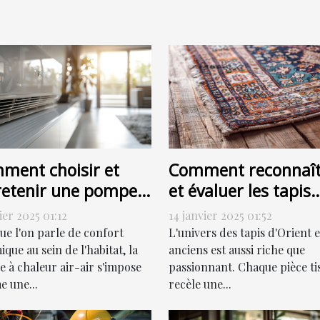
ment choisir et
Comment reconnaît
retenir une pompe à
et évaluer les tapis
eur air-air
d'Orient et anciens
ier 2025 01:12
14 janvier 2025 01:52
icacement
pour la vente
ue l'on parle de confort
L'univers des tapis d'Orient e
que au sein de l'habitat, la
anciens est aussi riche que
 à chaleur air-air s'impose
passionnant. Chaque pièce ti
 une...
recèle une...