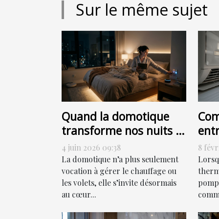
Sur le même sujet
Quand la domotique
Com
transforme nos nuits :
ent
allumer, programmer
chal
4 juin 2026 09:38
8 févr
ou sensoriser ?
eff
La domotique n’a plus seulement
Lorsq
vocation à gérer le chauffage ou
thermi
les volets, elle s’invite désormais
pompe
au cœur...
comme